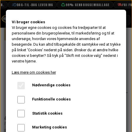
.
DAG-TIL-DAG LEVERING
98% GENBRUGSEMBALLAGE
FRI FRA
SHOP
Vi bruger cookies
Vi bruger egne cookies og cookies fra tredjeparter til at
Forside
personalisere din brugeroplevelse, til markedsføring og til at
Mini
Styling
Spejle
Sidespejl,
BOOK TID
undersøge, hvordan vores hjemmeside anvendes af
besøgende. Du kan altid tilbagekalde dit samtykke ved at trykke
PROJEKTER
Sidespejl, Rund,
på linket 'Cookies' nederst på siden.
Ønsker du at ændre hvilke
TEKNISK DATA
cookies vi benytter? Så tryk på "Skift mit cookie valg" nederst i
Krom, Par
venstre hjørne.
OM OS
Læs mere om cookies her
680,80 kr.
OLIETECH
Nødvendige cookies
Varenummer: M25
VANDPOLERING
Funktionelle cookies
Sælges i par af to stk (ét højre og ét
venstre).
Statistik cookies
Arm med "svungen" vinkel.
Marketing cookies
Konveks glas.