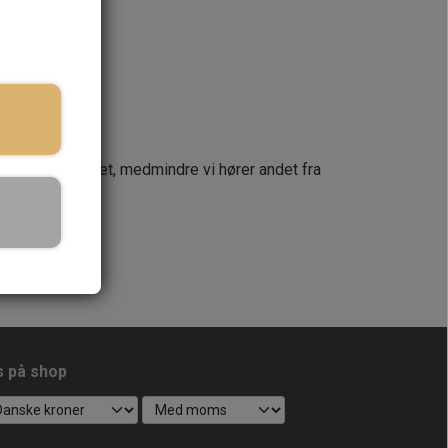
næste dag
 din ordre samlet, medmindre vi hører andet fra
s på shop