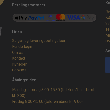
Ko
Betalingsmetoder
Re
Kø
83
Te
Links
Ma
Salgs- og leveringsbetingelser
CV
Kunde login
So
Om os
Kontakt
Nyheder
Cookies
Åbningstider
Mandag-torsdag 8:00-15:30 (telefon åbner først
kl. 9.00)
Fredag 8:00-15:00
(telefon åbner kl. 9.00)