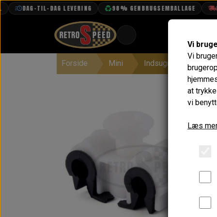
DAG-TIL-DAG LEVERING
98% GENBRUGSEMBALLAGE
FR
Vi brug
Vi bruge
Forside
Mini
Indsugning & Brænd
BOOK TID
brugerop
hjemmesi
PROJEKTER
at trykk
TEKNISK DATA
vi benytt
OM OS
Læs mer
OLIETECH
VANDPOLERING