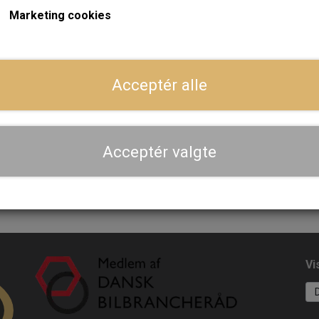
Marketing cookies
Dansk webshop, kundeservice og lager
Acceptér alle
Hurtig levering - sendes ofte samme dag og leveres 
Se aktuel leveringstid på varen - vi afsender altid hele
dig
Acceptér valgte
Priser er inkl. moms
Vi