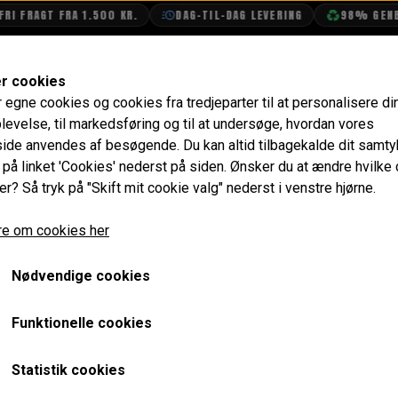
I FRAGT FRA 1.500 KR.
DAG-TIL-DAG LEVERING
98% GENBR
SHOP
OLIETECH
VANDPOLERING
er cookies
r egne cookies og cookies fra tredjeparter til at personalisere di
stofsystem
Rør, Pedal, Slange, Kabel & Montering
Klip
levelse, til markedsføring og til at undersøge, hvordan vores
de anvendes af besøgende. Du kan altid tilbagekalde dit samt
Klips til Brændstofrør, 3 
e på linket 'Cookies' nederst på siden.
Ønsker du at ændre hvilke
er? Så tryk på "Skift mit cookie valg" nederst i venstre hjørne.
MPi & SPi
e om cookies her
164,80 kr.
Varenummer: 343799
Nødvendige cookies
Funktionelle cookies
Forventet leveringstid:
Varen er ikke på lager. Ca. 14 da
Statistik cookies
LÆG I 
−
+