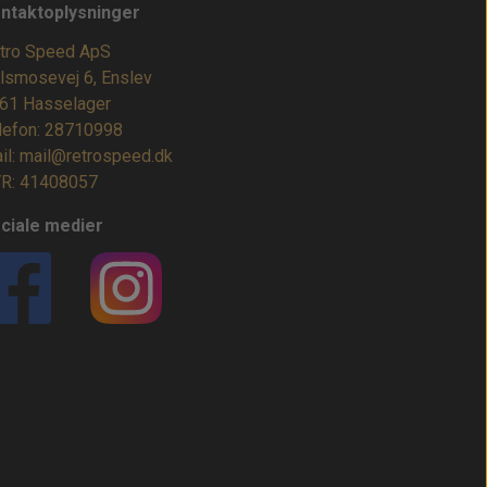
ntaktoplysninger
tro Speed ApS
lsmosevej 6, Enslev
61 Hasselager
lefon: 28710998
il: mail@retrospeed.dk
R: 41408057
ciale medier