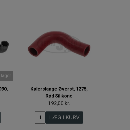
 lager
990,
Kølerslange Øverst, 1275,
Rød Silikone
192,00 kr.
LÆG I KURV