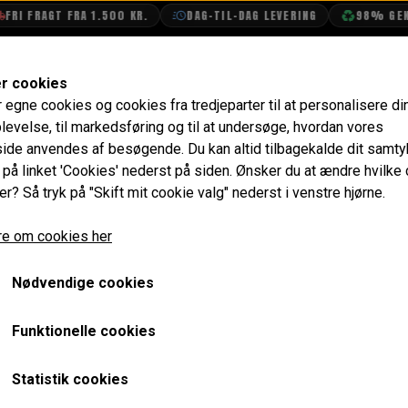
 FRAGT FRA 1.500 KR.
DAG-TIL-DAG LEVERING
98% GENBRU
SHOP
OLIETECH
VANDPOLERING
er cookies
r egne cookies og cookies fra tredjeparter til at personalisere di
Vand & Olie
Vand
Slanger, Montering, Væske & Kable
levelse, til markedsføring og til at undersøge, hvordan vores
de anvendes af besøgende. Du kan altid tilbagekalde dit samt
Kølerslange Nederst ->199
e på linket 'Cookies' nederst på siden.
Ønsker du at ændre hvilke
er? Så tryk på "Skift mit cookie valg" nederst i venstre hjørne.
320,00 kr.
e om cookies her
Varenummer: GRH240BLUESILICONE
Nødvendige cookies
Nederste kølerslange i silikone.
Denne slange passer også til Clubman, hvor køleren sidder
Funktionelle cookies
ca.5-6 cm af nederst når den bruges på en alm. rundnæset 
Statistik cookies
Passer på alle Minier op til omkring 1990 og har 1/2" udtag