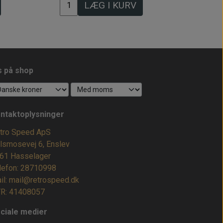
LÆG I KURV
s på shop
ntaktoplysninger
tro Speed ApS
lsmosevej 6, Enslev
61 Hasselager
lefon: 28710998
il: mail@retrospeed.dk
R: 41408057
ciale medier