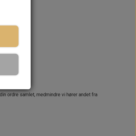
ringstid
KURV
næste dag
 din ordre samlet, medmindre vi hører andet fra