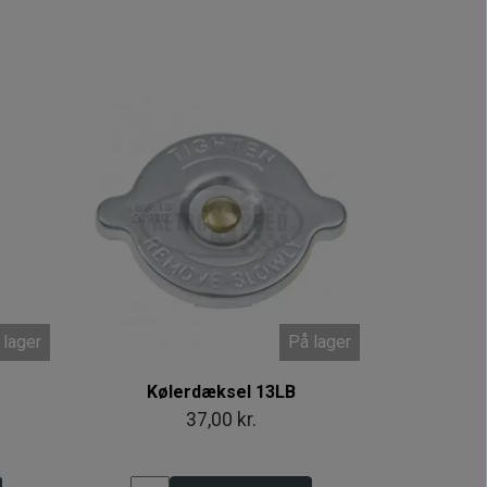
 lager
På lager
Kølerdæksel 13LB
37,00 kr.