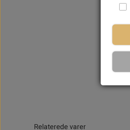
På la
Relaterede varer