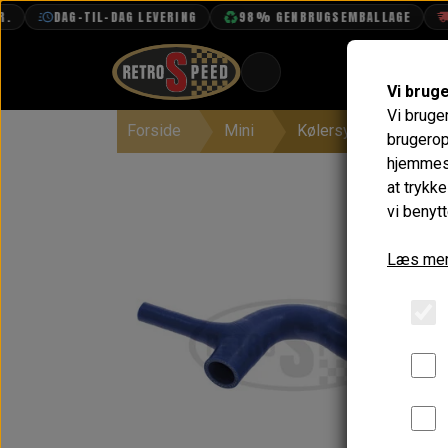
DAG-TIL-DAG LEVERING
98% GENBRUGSEMBALLAGE
FRI
Vi brug
Vi bruge
Forside
Mini
Kølersystem, Varme, 
BOOK TID
brugerop
hjemmesi
PROJEKTER
at trykk
TEKNISK DATA
vi benytt
OM OS
Læs mer
OLIETECH
VANDPOLERING