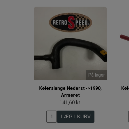
På lager
Kølerslange Nederst ->1990,
Køl
Armeret
141,60 kr.
LÆG I KURV