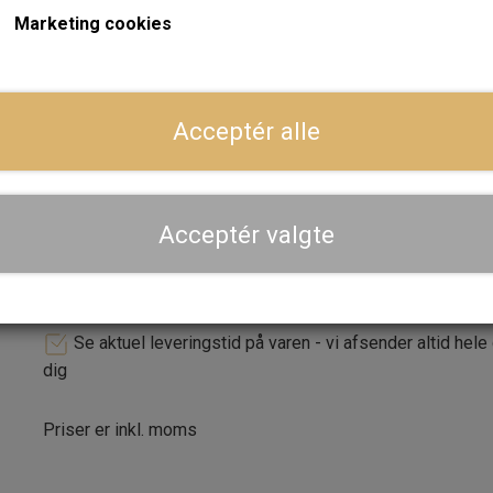
Spændebånd er
GHC811
Marketing cookies
ger
Forventet leveringstid:
Varen er på lager. 1-2 dages leve
Acceptér alle
LÆG I 
−
+
Acceptér valgte
Dansk webshop, kundeservice og lager
Hurtig levering - sendes ofte samme dag og leveres 
Se aktuel leveringstid på varen - vi afsender altid hele
dig
Priser er inkl. moms