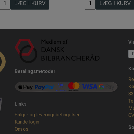
LÆG I KURV
LÆG I KURV
Vi
Ko
Betalingsmetoder
Re
Kø
83
Te
Links
Ma
Salgs- og leveringsbetingelser
CV
Kunde login
So
Om os