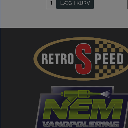
LÆG I KURV