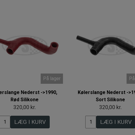
På lager
På
erslange Nederst ->1990,
Kølerslange Nederst ->1
Rød Silikone
Sort Silikone
320,00 kr.
320,00 kr.
LÆG I KURV
LÆG I KURV