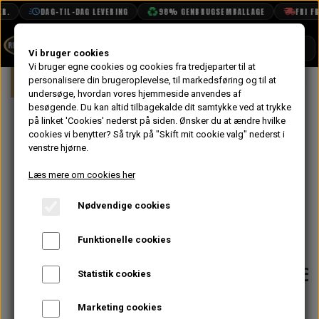
R.
DAG-TIL-DAG LEVERING
98% GENBRUGSEMBALLAGE
FRI FRA
SHOP
Vi bruger cookies
Vi bruger egne cookies og cookies fra tredjeparter til at
Forside
personalisere din brugeroplevelse, til markedsføring og til at
Mini
Karrosseri
Bund
Yderpane
BOOK TID
undersøge, hvordan vores hjemmeside anvendes af
besøgende. Du kan altid tilbagekalde dit samtykke ved at trykke
PROJEKTER
Yderpanel Højre
på linket 'Cookies' nederst på siden.
Ønsker du at ændre hvilke
TEKNISK DATA
cookies vi benytter? Så tryk på "Skift mit cookie valg" nederst i
Van/Pick-
venstre hjørne.
OM OS
up/Stationcar
Læs mere om cookies her
OLIETECH
MK1/2 4.5"
Nødvendige cookies
VANDPOLERING
Uoriginal - 4
Funktionelle cookies
Ventilationshulle
Statistik cookies
504,00 kr.
Marketing cookies