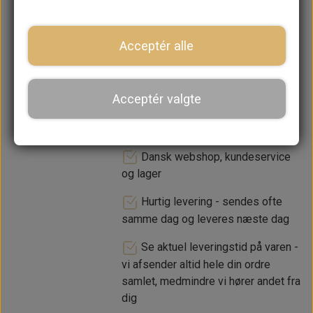
−
+
Acceptér alle
LÆG I KURV
Acceptér valgte
Dansk webshop, kundeservice
og lager
Hurtig levering - sendes ofte
samme dag og leveres næste dag
Se aktuel leveringstid på varen -
vi afsender altid hele din ordre
samlet, medmindre vi hører andet fra
dig