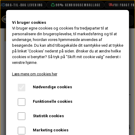
DAG-TIL-DAG LEVERING
98% GENBRUGSEMBALLAGE
FRI FRAGT FRA 
SHOP
Vi bruger cookies
Vi bruger egne cookies og cookies fra tredjeparter til at
Forside
personalisere din brugeroplevelse, til markedsføring og til at
Mini
Interiør
Sæder & Sikkerhedsse
BOOK TID
undersøge, hvordan vores hjemmeside anvendes af
besøgende. Du kan altid tilbagekalde dit samtykke ved at trykke
PROJEKTER
U-Bøjle til Sæde
på linket 'Cookies' nederst på siden.
Ønsker du at ændre hvilke
TEKNISK DATA
cookies vi benytter? Så tryk på "Skift mit cookie valg" nederst i
Lås 1969-1985
venstre hjørne.
OM OS
Læs mere om cookies her
235,20 kr.
På lager
OLIETECH
Nødvendige cookies
Varenummer: HFU10001
VANDPOLERING
Funktionelle cookies
Sælges enkeltvis. Originalt monteret
på Minier fra 1969 til 1985.
Statistik cookies
Forventet leveringstid:
Varen er på
Marketing cookies
lager. 1-2 dages leveringstid