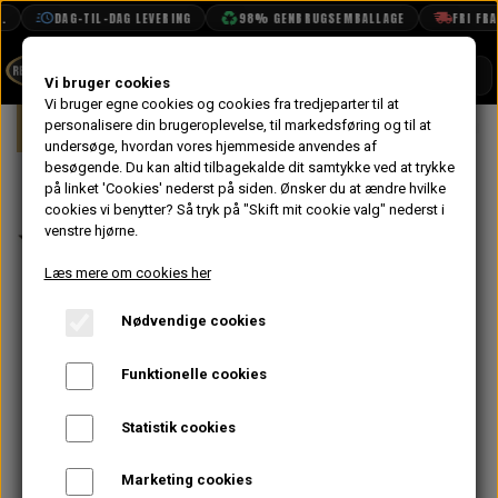
DAG-TIL-DAG LEVERING
98% GENBRUGSEMBALLAGE
FRI FRAGT
SHOP
Vi bruger cookies
Vi bruger egne cookies og cookies fra tredjeparter til at
Forside
personalisere din brugeroplevelse, til markedsføring og til at
Mini
Karrosseri
Sider
Trekant
BOOK TID
undersøge, hvordan vores hjemmeside anvendes af
besøgende. Du kan altid tilbagekalde dit samtykke ved at trykke
PROJEKTER
Trekant
på linket 'Cookies' nederst på siden.
Ønsker du at ændre hvilke
TEKNISK DATA
cookies vi benytter? Så tryk på "Skift mit cookie valg" nederst i
Indvendig,
venstre hjørne.
OM OS
Venstre,
Læs mere om cookies her
OLIETECH
Udvendige
Nødvendige cookies
VANDPOLERING
På lager
Dørhængsler,
Funktionelle cookies
Uoriginal
Statistik cookies
435,20 kr.
Marketing cookies