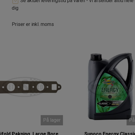
Se aktuel leveringstid på varen - vi afsender altid hele
dig
Priser er inkl. moms
På lager
På
ifold Pakning, Large Bore
Sunoco Energy Classi