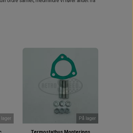
 din ordre samlet, medmindre vi hører andet fra
 lager
På lager
c
Termostathus Monterings