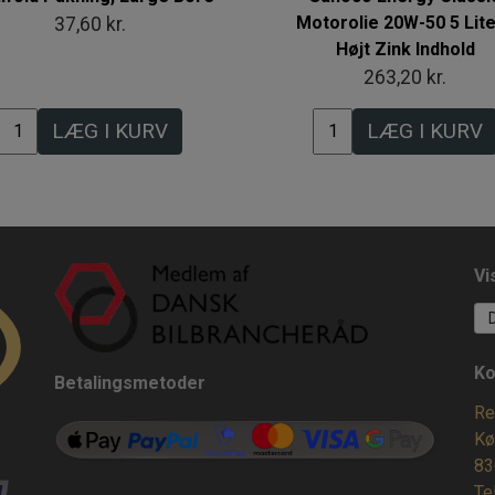
Motorolie 20W-50 5 Lite
37,60 kr.
Højt Zink Indhold
263,20 kr.
LÆG I KURV
LÆG I KURV
Vi
Ko
Betalingsmetoder
Re
Kø
83
Te