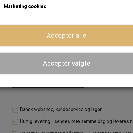
meget fin overflade ruhed på begge pakflader.
Marketing cookies
Komposit pakningens fordel er at den bedre kan slutte tæ
ger
fabriks bearbejdede overflader på både motorblok og topsty
kraftigt tunede gade maskiner.
Acceptér alle
Dette sæt er med PAYEN AF470 kvalitets toppakning med 
Læs mere
Toppakning af højeste kvalitet fra "PAYEN", som også bruge
motorer
Forventet leveringstid:
Varen er på lager. 1-2 dages leve
Acceptér valgte
LÆG I 
−
+
Dansk webshop, kundeservice og lager
Hurtig levering - sendes ofte samme dag og leveres 