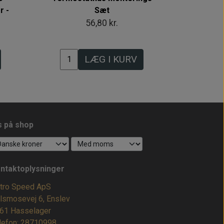
r -
Sæt
56,80 kr.
LÆG I KURV
s på shop
ntaktoplysninger
tro Speed ApS
lsmosevej 6, Enslev
61 Hasselager
lefon: 28710998