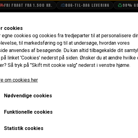
RI FRAGT FRA 1.500 KR.
DAG-TIL-DAG LEVERING
98% GENB
SHOP
OLIETECH
VANDPOLERING
er cookies
r egne cookies og cookies fra tredjeparter til at personalisere di
e
Pakninger
Top Pakning, Big Bore, PAYEN AF470
levelse, til markedsføring og til at undersøge, hvordan vores
de anvendes af besøgende. Du kan altid tilbagekalde dit samt
Top Pakning, Big Bore, 
e på linket 'Cookies' nederst på siden.
Ønsker du at ændre hvilke
er? Så tryk på "Skift mit cookie valg" nederst i venstre hjørne.
389,60 kr.
e om cookies her
Varenummer: GUG702560HG
Nødvendige cookies
OBS: Kobber toppakningerne betragtes fejlagtigt af mang
ruheden på begge pakningsflader er meget glat (planslebet) f
Funktionelle cookies
bearbejdningen er planfræset eller langhøvlet, hvilket giv
bedst med komposit toppakninger.
Statistik cookies
Kobberpaknings fordel er at den kan holde til højere tempera