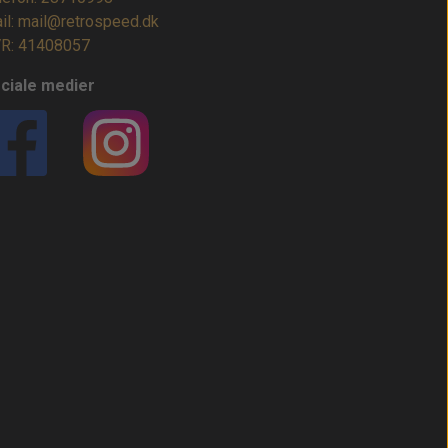
il: mail@retrospeed.dk
R: 41408057
ciale medier