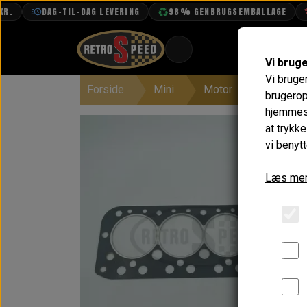
DAG-TIL-DAG LEVERING
98% GENBRUGSEMBALLAGE
F
Vi brug
Vi bruge
Forside
Mini
Motor
Topstykk
BOOK TID
brugerop
hjemmesi
PROJEKTER
at trykk
TEKNISK DATA
vi benytt
OM OS
Læs mer
OLIETECH
VANDPOLERING