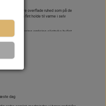
t med en grovere overflade ruhed som på de
kke, men kan fint holde til varme i selv
gummitætningsring omkring olietryks hullet
s til motorsport brug til 970, 1071 og 1275
ringstid
KURV
næste dag