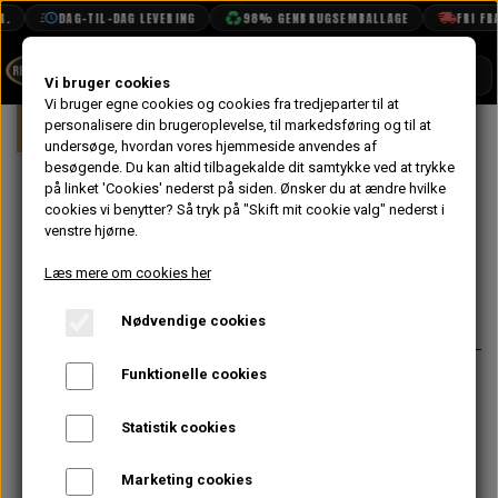
.
DAG-TIL-DAG LEVERING
98% GENBRUGSEMBALLAGE
FRI FRA
SHOP
Vi bruger cookies
Vi bruger egne cookies og cookies fra tredjeparter til at
Forside
personalisere din brugeroplevelse, til markedsføring og til at
Mini
Kølersystem, Varme, Vand & Olie
BOOK TID
undersøge, hvordan vores hjemmeside anvendes af
besøgende. Du kan altid tilbagekalde dit samtykke ved at trykke
PROJEKTER
Termostathus
på linket 'Cookies' nederst på siden.
Ønsker du at ændre hvilke
TEKNISK DATA
cookies vi benytter? Så tryk på "Skift mit cookie valg" nederst i
Large Bore
venstre hjørne.
OM OS
Læs mere om cookies her
605,60 kr.
OLIETECH
Nødvendige cookies
Varenummer: PEQ10019
VANDPOLERING
På lager
Funktionelle cookies
Kan monteres med alle typer
karburator
Statistik cookies
Den lille side studs er blindet af til
Mini men kan udbores for at passe
Marketing cookies