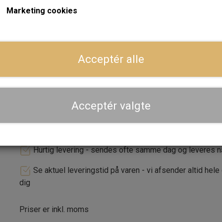
termostaten er lukket.
Marketing cookies
ger
Forventet leveringstid:
Varen er på lager. 1-2 dages leve
Acceptér alle
LÆG I 
−
+
Acceptér valgte
Dansk webshop, kundeservice og lager
Hurtig levering - sendes ofte samme dag og leveres 
Se aktuel leveringstid på varen - vi afsender altid hele
dig
Priser er inkl. moms