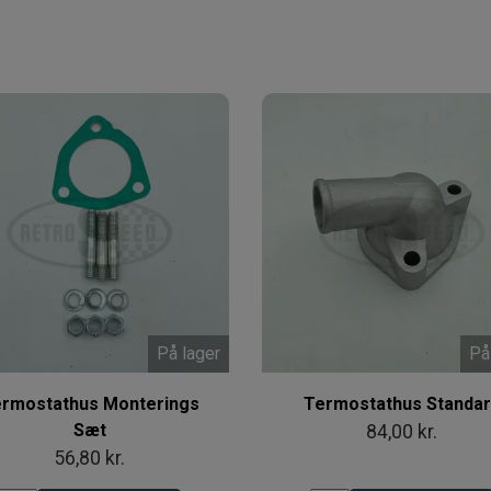
På lager
På
rmostathus Monterings
Termostathus Standar
Sæt
84,00 kr.
56,80 kr.