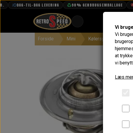
DAG-TIL-DAG LEVERING
98% GENBRUGSEMBALLAGE
FR
Vi brug
Vi bruge
Forside
Mini
Kølersystem, Varme, 
BOOK TID
brugerop
hjemmesi
PROJEKTER
at trykk
TEKNISK DATA
vi benytt
OM OS
Læs mer
OLIETECH
VANDPOLERING