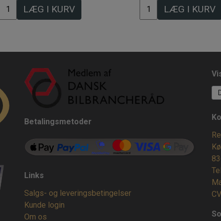
LÆG I KURV
LÆG I KURV
Vi
Ko
Betalingsmetoder
Re
Kø
83
Te
Links
Ma
Salgs- og leveringsbetingelser
CV
Kunde login
So
Om os