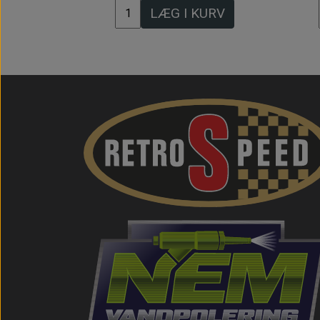
LÆG I KURV