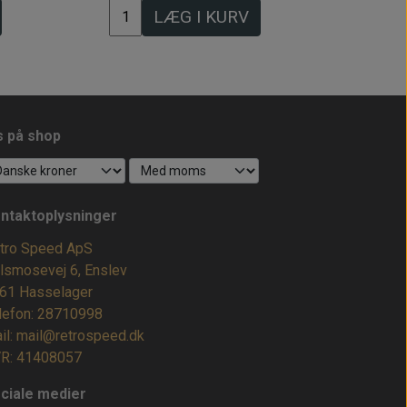
LÆG I KURV
s på shop
ntaktoplysninger
tro Speed ApS
lsmosevej 6, Enslev
61 Hasselager
lefon: 28710998
il: mail@retrospeed.dk
R: 41408057
ciale medier