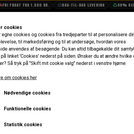
I FRAGT FRA 1.500 KR.
DAG-TIL-DAG LEVERING
98% GENBR
SHOP
OLIETECH
VANDPOLERING
er cookies
r egne cookies og cookies fra tredjeparter til at personalisere di
Vand & Olie
Vand
Termostat
Termostat 82 grad
levelse, til markedsføring og til at undersøge, hvordan vores
de anvendes af besøgende. Du kan altid tilbagekalde dit samt
Termostat 82 grader
e på linket 'Cookies' nederst på siden.
Ønsker du at ændre hvilke
er? Så tryk på "Skift mit cookie valg" nederst i venstre hjørne.
49,60 kr.
e om cookies her
Varenummer: GTS104
Nødvendige cookies
Mest gængse samt vores anbefaling i Danmark.
Funktionelle cookies
Passer til alle minier og måler 54mm i diameter.
Har din motor IKKE by pass kølerslangen mellem topstykk
Statistik cookies
6 huller rundt langs fladen af 1/8” for at kølervæsken stad