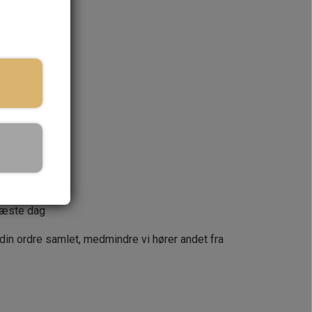
ringstid
KURV
næste dag
 din ordre samlet, medmindre vi hører andet fra