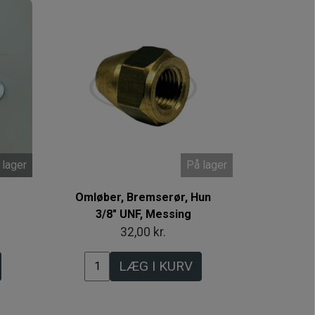
 lager
På lager
Omløber, Bremserør, Hun
3/8" UNF, Messing
32,00 kr.
LÆG I KURV