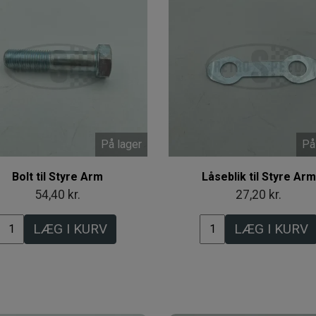
På lager
På
Bolt til Styre Arm
Låseblik til Styre Arm
54,40 kr.
27,20 kr.
LÆG I KURV
LÆG I KURV