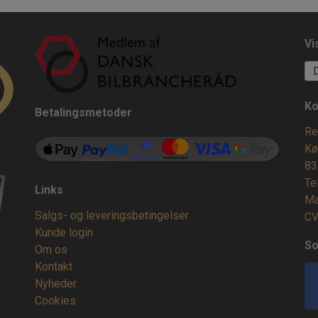
Vi
Ko
Betalingsmetoder
Re
Kø
83
Te
Links
Ma
Salgs- og leveringsbetingelser
CV
Kunde login
So
Om os
Kontakt
Nyheder
Cookies