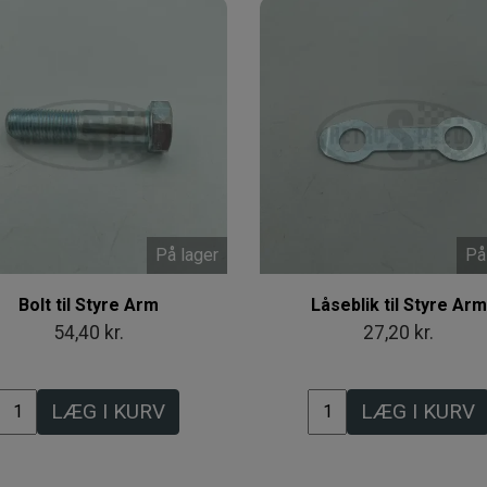
På lager
På
Bolt til Styre Arm
Låseblik til Styre Arm
54,40 kr.
27,20 kr.
LÆG I KURV
LÆG I KURV