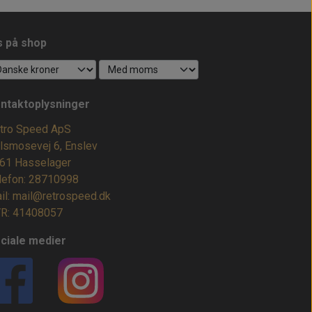
s på shop
ntaktoplysninger
tro Speed ApS
lsmosevej 6, Enslev
61 Hasselager
lefon: 28710998
il: mail@retrospeed.dk
R: 41408057
ciale medier