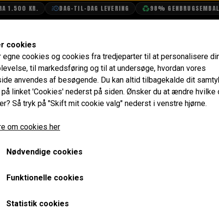
.500 KR.
DAG-TIL-DAG LEVERING
98% GENBRUGSEMBALLAG
SHOP
OLIETECH
VANDPOLERING
er cookies
r egne cookies og cookies fra tredjeparter til at personalisere di
For
Styrearm Venstre, "S" MK2->
levelse, til markedsføring og til at undersøge, hvordan vores
de anvendes af besøgende. Du kan altid tilbagekalde dit samt
Styrearm Venstre, "S" MK2
e på linket 'Cookies' nederst på siden.
Ønsker du at ændre hvilke
er? Så tryk på "Skift mit cookie valg" nederst i venstre hjørne.
544,00 kr.
e om cookies her
Varenummer: BTA895
Nødvendige cookies
Opgraderede større styre arm som monteret org. på Cooper
Bør udskiftes parvis H+V, for at vinklen er 100% den sam
Funktionelle cookies
Husk også styr FAM6924 og bolt til styrearm 2A4315
Statistik cookies