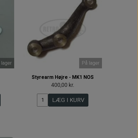
 lager
På lager
Styrearm Højre - MK1 NOS
400,00 kr.
LÆG I KURV