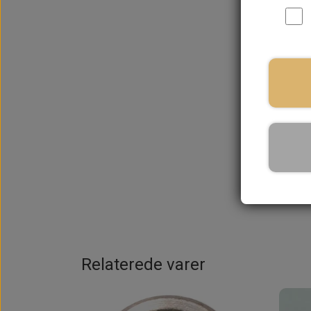
På la
Relaterede varer