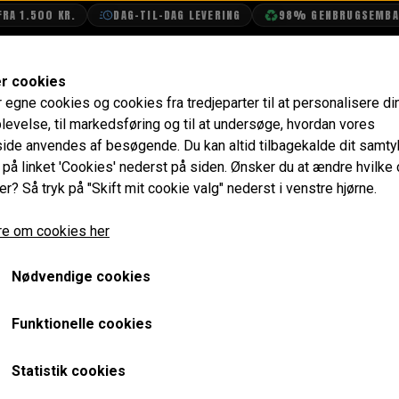
 1.500 KR.
DAG-TIL-DAG LEVERING
98% GENBRUGSEMBALL
SHOP
OLIETECH
VANDPOLERING
er cookies
r egne cookies og cookies fra tredjeparter til at personalisere di
Starter
Starter Motor Letvægts (2,9 kg) og Ekstra Stærk - 
levelse, til markedsføring og til at undersøge, hvordan vores
de anvendes af besøgende. Du kan altid tilbagekalde dit samt
Starter Motor Letvægts (2
e på linket 'Cookies' nederst på siden.
Ønsker du at ændre hvilke
er? Så tryk på "Skift mit cookie valg" nederst i venstre hjørne.
Stærk - Inertia
e om cookies her
2.856,00 kr.
Varenummer: GXE1004RACE
Nødvendige cookies
1.6 KW stål tandhjul - Passer KUN til ring gear med 107 tænd
Funktionelle cookies
Ideel til race/tunede biler med høj kompression og hvor de
Statistik cookies
ger
Passer KUN til svinghjul med Intertia. motoren kan drejes ru