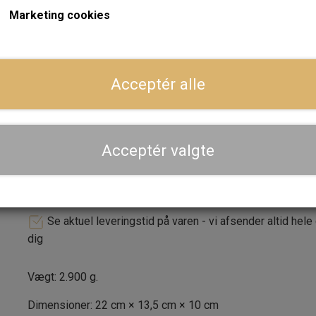
andet i motorrummet.
Marketing cookies
Forventet leveringstid:
Varen er på lager. 1-2 dages leve
Acceptér alle
LÆG I 
−
+
Acceptér valgte
Dansk webshop, kundeservice og lager
Hurtig levering - sendes ofte samme dag og leveres 
Se aktuel leveringstid på varen - vi afsender altid hele
dig
Vægt: 2.900 g.
Dimensioner: 22 cm × 13,5 cm × 10 cm