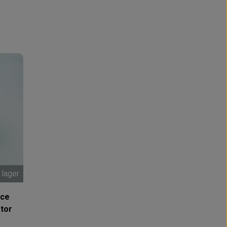
 lager
nce
tor