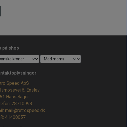
s på shop
ntaktoplysninger
tro Speed ApS
lsmosevej 6, Enslev
61 Hasselager
lefon: 28710998
il: mail@retrospeed.dk
R: 41408057