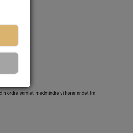
ringstid
KURV
næste dag
 din ordre samlet, medmindre vi hører andet fra