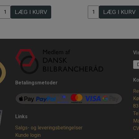
LÆG I KURV
LÆG I KURV
Vi
Ko
Betalingsmetoder
Re
Kø
83
Te
Links
Ma
Salgs- og leveringsbetingelser
CV
Kunde login