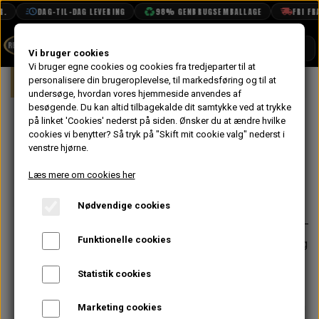
DAG-TIL-DAG LEVERING
98% GENBRUGSEMBALLAGE
FRI FRAG
SHOP
Vi bruger cookies
Vi bruger egne cookies og cookies fra tredjeparter til at
Forside
personalisere din brugeroplevelse, til markedsføring og til at
Mini
Motor
Blok
Knastaksel &
BOOK TID
undersøge, hvordan vores hjemmeside anvendes af
besøgende. Du kan altid tilbagekalde dit samtykke ved at trykke
PROJEKTER
Stødstænger i
på linket 'Cookies' nederst på siden.
Ønsker du at ændre hvilke
TEKNISK DATA
cookies vi benytter? Så tryk på "Skift mit cookie valg" nederst i
Stål 1275 - MED
venstre hjørne.
OM OS
Læs mere om cookies her
1.300,00 kr.
OLIETECH
Nødvendige cookies
Varenummer: MED-2175-PR
På lager
VANDPOLERING
Funktionelle cookies
CNC bearbejdet på spec. maskine og
varmebehandlet. Anbefales til alle
Statistik cookies
performance motorrenoveringer
Leveres i sæt af 8 som passer til en
Marketing cookies