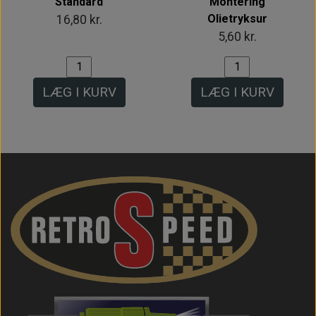
Standard
Montering
Olietryksur
16,80 kr.
5,60 kr.
LÆG I KURV
LÆG I KURV