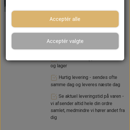
−
+
Acceptér alle
LÆG I KURV
Acceptér valgte
Dansk webshop, kundeservice
og lager
Hurtig levering - sendes ofte
samme dag og leveres næste dag
Se aktuel leveringstid på varen -
vi afsender altid hele din ordre
samlet, medmindre vi hører andet fra
dig