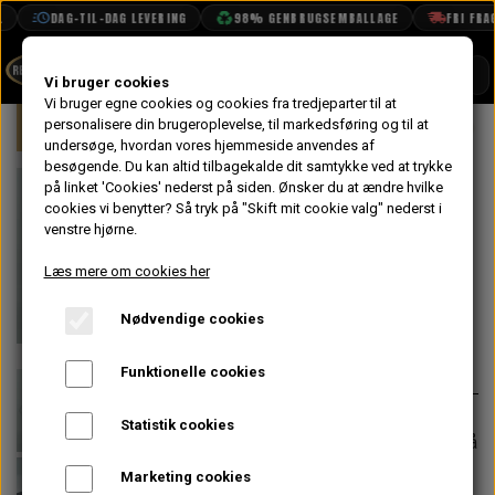
DAG-TIL-DAG LEVERING
98% GENBRUGSEMBALLAGE
FRI FRAGT
SHOP
Vi bruger cookies
Vi bruger egne cookies og cookies fra tredjeparter til at
Forside
personalisere din brugeroplevelse, til markedsføring og til at
Mini
Undervogn & Styrtøj
For
BOOK TID
undersøge, hvordan vores hjemmeside anvendes af
besøgende. Du kan altid tilbagekalde dit samtykke ved at trykke
PROJEKTER
Støddæmper
på linket 'Cookies' nederst på siden.
Ønsker du at ændre hvilke
TEKNISK DATA
cookies vi benytter? Så tryk på "Skift mit cookie valg" nederst i
Beslag For
venstre hjørne.
OM OS
Højre Øverste
Læs mere om cookies her
OLIETECH
Nødvendige cookies
VANDPOLERING
På lager
164,00 kr.
Varenummer: 21A471
Funktionelle cookies
Statistik cookies
Forventet leveringstid:
Varen er på
lager. 1-2 dages leveringstid
Marketing cookies