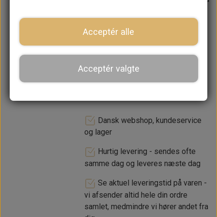
lager. 1-2 dages leveringstid
Acceptér alle
−
+
Acceptér valgte
LÆG I KURV
Dansk webshop, kundeservice
og lager
Hurtig levering - sendes ofte
samme dag og leveres næste dag
Se aktuel leveringstid på varen -
vi afsender altid hele din ordre
samlet, medmindre vi hører andet fra