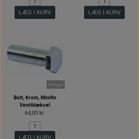
LÆG I KURV
LÆG I KURV
På lager
Bolt, Krom, Minifin
Ventildæksel
64,00 kr.
LÆG I KURV