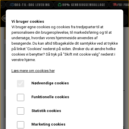
DAG-TIL-DAG LEVERING
98% GENBRUGSEMBALLAGE
FRI FRAG
SHOP
Vi bruger cookies
Vi bruger egne cookies og cookies fra tredjeparter til at
Forside
personalisere din brugeroplevelse, til markedsføring og til at
Mini
Motor
Topstykke
Ventil
BOOK TID
undersøge, hvordan vores hjemmeside anvendes af
besøgende. Du kan altid tilbagekalde dit samtykke ved at trykke
PROJEKTER
Spacer til
på linket 'Cookies' nederst på siden.
Ønsker du at ændre hvilke
TEKNISK DATA
cookies vi benytter? Så tryk på "Skift mit cookie valg" nederst i
Ventildæksel
venstre hjørne.
OM OS
Læs mere om cookies her
12,00 kr.
OLIETECH
Nødvendige cookies
Varenummer: 1B2925
VANDPOLERING
På lager
Funktionelle cookies
Spacer til ventildæksel, som også
medfølger når der købes vores
Statistik cookies
kromsæt SAC71L
Marketing cookies
Forventet leveringstid:
Varen er på