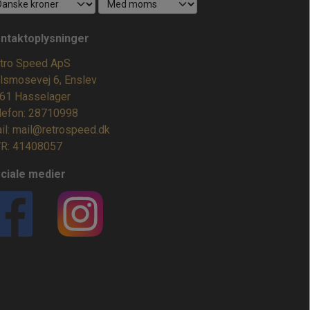
ntaktoplysninger
tro Speed ApS
lsmosevej 6, Enslev
61 Hasselager
lefon: 28710998
il: mail@retrospeed.dk
R: 41408057
ciale medier