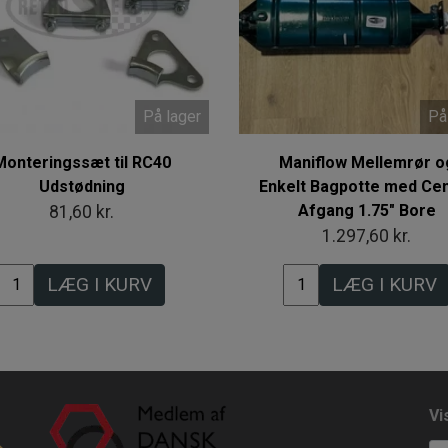
På lager
På
Monteringssæt til RC40
Maniflow Mellemrør o
Udstødning
Enkelt Bagpotte med Ce
Afgang 1.75" Bore
81,60 kr.
1.297,60 kr.
LÆG I KURV
LÆG I KURV
Vi