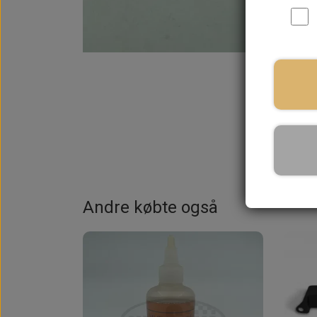
På la
Andre købte også