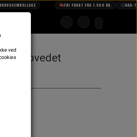
UGSEMBALLAGE
FRI FRAGT FRA 1.500 KR.
DAG-TIL-
n
ykke ved
" Rundhovedet
 cookies
ringstid
KURV