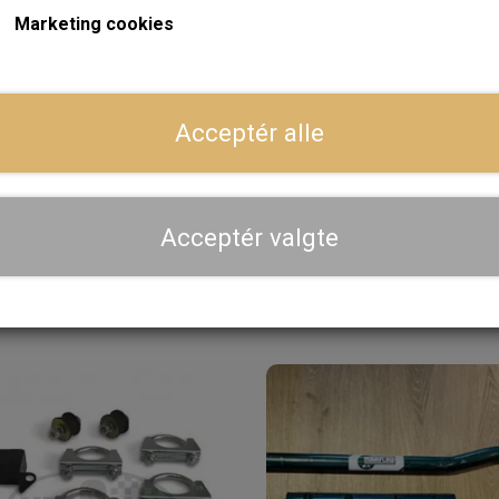
Marketing cookies
ger
Dansk webshop, kundeservice og lager
Acceptér alle
Hurtig levering - sendes ofte samme dag og leveres 
Se aktuel leveringstid på varen - vi afsender altid hele
dig
Acceptér valgte
Priser er inkl. moms