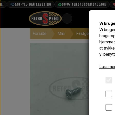
DAG-TIL-DAG LEVERING
98% GENBRUGSEMBALLAGE
FR
Vi brug
Vi bruge
Forside
Mini
Fastgørelse
Skr
BOOK TID
brugerop
hjemmesi
PROJEKTER
at trykk
TEKNISK DATA
vi benytt
OM OS
Læs mer
OLIETECH
VANDPOLERING