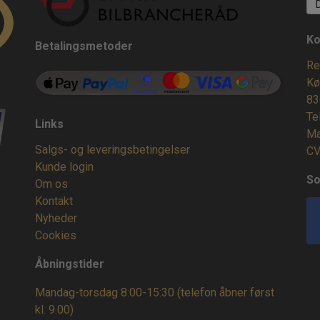
Ko
Betalingsmetoder
Re
Kø
83
Te
Links
Ma
Salgs- og leveringsbetingelser
CV
Kunde login
So
Om os
Kontakt
Nyheder
Cookies
Åbningstider
Mandag-torsdag 8:00-15:30 (telefon åbner først
kl. 9.00)