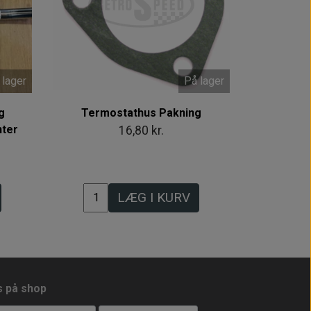
 lager
På lager
g
Termostathus Pakning
nter
16,80 kr.
LÆG I KURV
s på shop