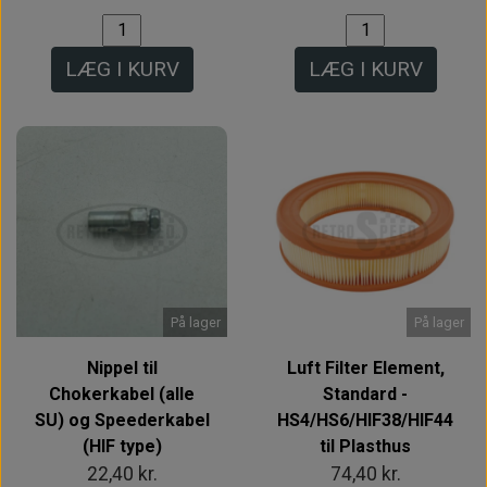
LÆG I KURV
LÆG I KURV
På lager
På lager
Nippel til
Luft Filter Element,
Chokerkabel (alle
Standard -
SU) og Speederkabel
HS4/HS6/HIF38/HIF44
(HIF type)
til Plasthus
22,40 kr.
74,40 kr.