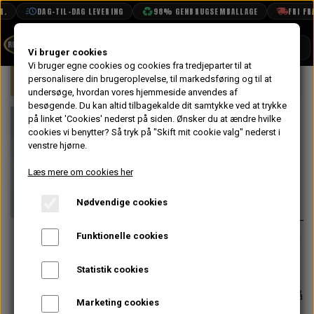
DAG-TIL-DAG LEVERING
98% GENBRUGSEMBALLAGE
FRI FRAG
SHOP
Vi bruger cookies
Vi bruger egne cookies og cookies fra tredjeparter til at
Forside
personalisere din brugeroplevelse, til markedsføring og til at
Mini
Indsugning & Brændstofsystem
BOOK TID
undersøge, hvordan vores hjemmeside anvendes af
besøgende. Du kan altid tilbagekalde dit samtykke ved at trykke
PROJEKTER
SU Olie til
på linket 'Cookies' nederst på siden.
Ønsker du at ændre hvilke
TEKNISK DATA
cookies vi benytter? Så tryk på "Skift mit cookie valg" nederst i
Karburator
venstre hjørne.
OM OS
Læs mere om cookies her
109,60 kr.
OLIETECH
Nødvendige cookies
Varenummer: BDR125
VANDPOLERING
På lager
Funktionelle cookies
Bruges til påfyldning i klokken på SU
karburatorer både H, HS og HIF.
Statistik cookies
Forventet leveringstid:
Varen er på
Marketing cookies
lager. 1-2 dages leveringstid