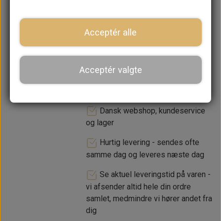
−
+
Acceptér alle
LÆG I KURV
Acceptér valgte
Dansk webshop, kundeservice
og lager
Hurtig levering - sendes ofte
samme dag og leveres næste dag
Se aktuel leveringstid på varen -
vi afsender altid hele din ordre
samlet, medmindre vi hører andet fra
dig