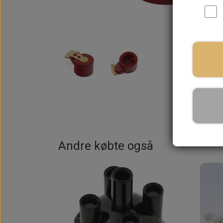
På la
Andre købte også