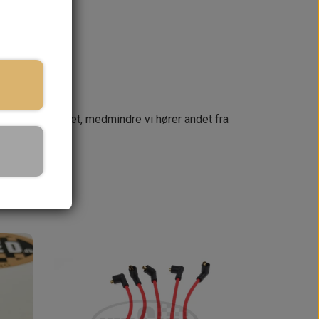
næste dag
 din ordre samlet, medmindre vi hører andet fra