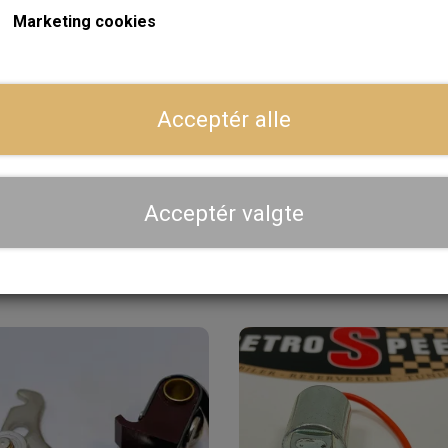
Marketing cookies
ger
Dansk webshop, kundeservice og lager
Acceptér alle
Hurtig levering - sendes ofte samme dag og leveres 
Se aktuel leveringstid på varen - vi afsender altid hele
dig
Acceptér valgte
Priser er inkl. moms