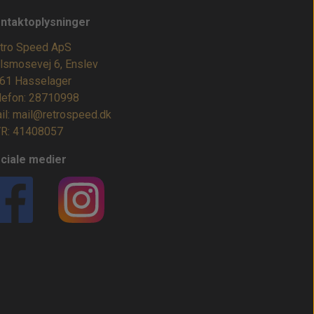
ntaktoplysninger
tro Speed ApS
lsmosevej 6, Enslev
61 Hasselager
lefon: 28710998
il: mail@retrospeed.dk
R: 41408057
ciale medier