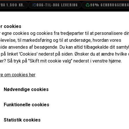
 1.500 KR.
DAG-TIL-DAG LEVERING
98% GENBRUGSEMBALL
SHOP
OLIETECH
VANDPOLERING
er cookies
r egne cookies og cookies fra tredjeparter til at personalisere di
Tænding
Strømfordeler
Rotor, Strømfordeler 23D4
levelse, til markedsføring og til at undersøge, hvordan vores
de anvendes af besøgende. Du kan altid tilbagekalde dit samt
Rotor, Strømfordeler 23
e på linket 'Cookies' nederst på siden.
Ønsker du at ændre hvilke
er? Så tryk på "Skift mit cookie valg" nederst i venstre hjørne.
148,00 kr.
e om cookies her
Varenummer: GRA2101HQ
Nødvendige cookies
Kan holde til høje omdrejninger
Funktionelle cookies
Forventet leveringstid:
Varen er på lager. 1-2 dages leve
Statistik cookies
LÆG I 
−
+