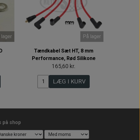
 lager
På lager
D
Tændkabel Sæt HT, 8 mm
Performance, Rød Silikone
165,60 kr.
LÆG I KURV
s på shop