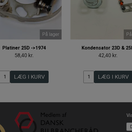
På lager
På
Platiner 25D ->1974
Kondensator 23D & 25
58,40 kr.
42,40 kr.
LÆG I KURV
LÆG I KURV
Vi