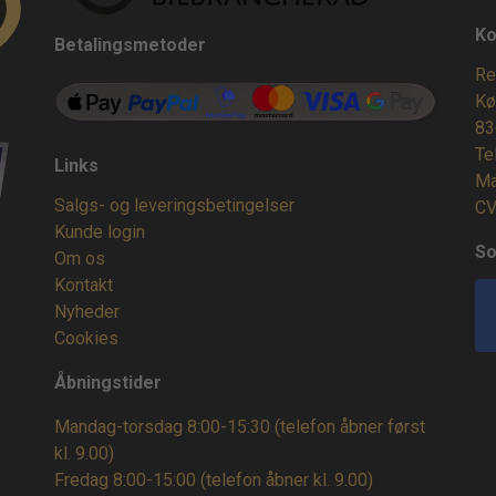
Ko
Betalingsmetoder
Re
Kø
83
Te
Links
Ma
Salgs- og leveringsbetingelser
CV
Kunde login
So
Om os
Kontakt
Nyheder
Cookies
Åbningstider
Mandag-torsdag 8:00-15:30 (telefon åbner først
kl. 9.00)
Fredag 8:00-15:00
(telefon åbner kl. 9.00)