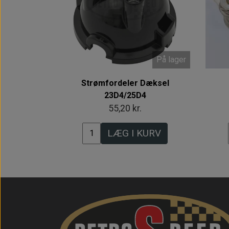
På lager
Strømfordeler Dæksel
23D4/25D4
55,20 kr.
LÆG I KURV