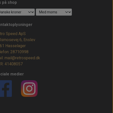
s på shop
ntaktoplysninger
tro Speed ApS
lsmosevej 6, Enslev
61 Hasselager
lefon: 28710998
il: mail@retrospeed.dk
R: 41408057
ciale medier