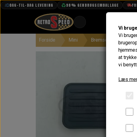
DAG-TIL-DAG LEVERING
98% GENBRUGSEMBALLAGE
FRI F
Vi brug
Vi bruge
Forside
Mini
Bremser
Pedal
BOOK TID
brugerop
hjemmesi
PROJEKTER
at trykk
TEKNISK DATA
vi benytt
OM OS
Læs mer
OLIETECH
VANDPOLERING