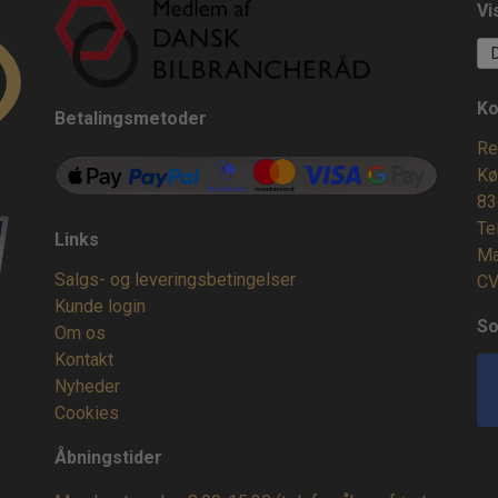
Vi
Ko
Betalingsmetoder
Re
Kø
83
Te
Links
Ma
Salgs- og leveringsbetingelser
CV
Kunde login
So
Om os
Kontakt
Nyheder
Cookies
Åbningstider