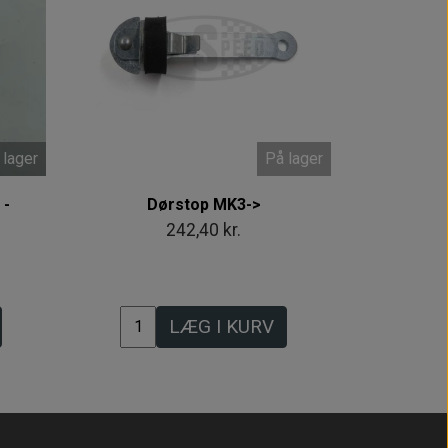
 lager
På lager
 -
Dørstop MK3->
242,40 kr.
LÆG I KURV