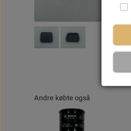
På la
Andre købte også