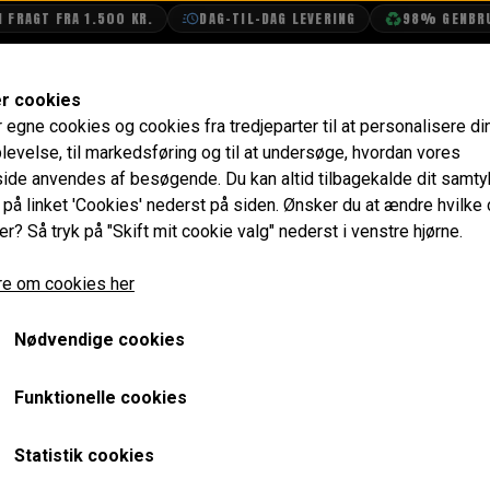
RAGT FRA 1.500 KR.
DAG-TIL-DAG LEVERING
98% GENBRUGS
SHOP
OLIETECH
VANDPOLERING
er cookies
r egne cookies og cookies fra tredjeparter til at personalisere di
Pedal Gummi, Kobling, Bremse ->1976 & Speeder 1976-> -
levelse, til markedsføring og til at undersøge, hvordan vores
de anvendes af besøgende. Du kan altid tilbagekalde dit samt
Pedal Gummi, Kobling, B
e på linket 'Cookies' nederst på siden.
Ønsker du at ændre hvilke
er? Så tryk på "Skift mit cookie valg" nederst i venstre hjørne.
Speeder 1976-> - Sort
e om cookies her
19,20 kr.
Varenummer: GPR104
Nødvendige cookies
Passer til kobling & bremse ->1976 og til speeder 1976->
Funktionelle cookies
Forventet leveringstid:
Varen er på lager. 1-2 dages leve
Statistik cookies