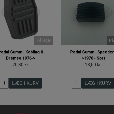
På lager
På
Pedal Gummi, Kobling &
Pedal Gummi, Speeder
Bremse 1976->
>1976 - Sort
20,80 kr.
13,60 kr.
LÆG I KURV
LÆG I KURV