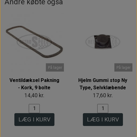
Andre købte også
På lager
På lager
Ventildæksel Pakning
Hjelm Gummi stop Ny
- Kork, 9 bolte
Type, Selvklæbende
14,40 kr.
17,60 kr.
LÆG I KURV
LÆG I KURV