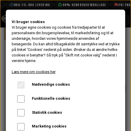
DAG-TIL-DAG LEVERING
98% GENBRUGSEMBALLAGE
FRI FRAGT
SHOP
Vi bruger cookies
Vi bruger egne cookies og cookies fra tredjeparter til at
Forside
personalisere din brugeroplevelse, til markedsføring og til at
Mini
Udstødning
Manifold & Forrør
BOOK TID
undersøge, hvordan vores hjemmeside anvendes af
besøgende. Du kan altid tilbagekalde dit samtykke ved at trykke
PROJEKTER
Maniflow LCB
på linket 'Cookies' nederst på siden.
Ønsker du at ændre hvilke
TEKNISK DATA
cookies vi benytter? Så tryk på "Skift mit cookie valg" nederst i
Manifold
venstre hjørne.
OM OS
Standard til 1
Læs mere om cookies her
OLIETECH
3/4" Udstødning
Nødvendige cookies
VANDPOLERING
(RC40) -
Funktionelle cookies
Gummikryds
Statistik cookies
2.530,40 kr.
Marketing cookies