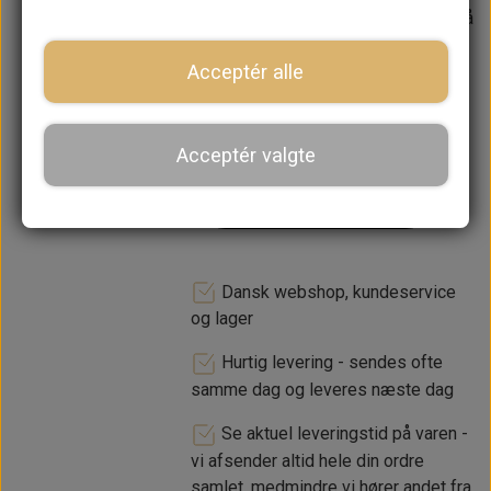
Forventet leveringstid:
Varen er på
lager. 1-2 dages leveringstid
Acceptér alle
−
+
Acceptér valgte
LÆG I KURV
Dansk webshop, kundeservice
og lager
Hurtig levering - sendes ofte
samme dag og leveres næste dag
Se aktuel leveringstid på varen -
vi afsender altid hele din ordre
samlet, medmindre vi hører andet fra