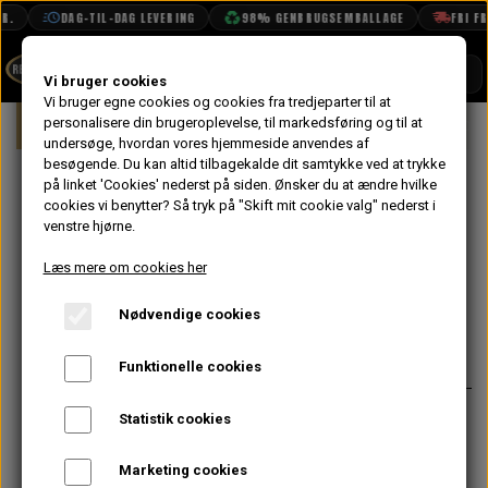
.
DAG-TIL-DAG LEVERING
98% GENBRUGSEMBALLAGE
FRI FRA
SHOP
Vi bruger cookies
Vi bruger egne cookies og cookies fra tredjeparter til at
Forside
personalisere din brugeroplevelse, til markedsføring og til at
Mini
Elektrisk System
Relæer, Kont
BOOK TID
undersøge, hvordan vores hjemmeside anvendes af
besøgende. Du kan altid tilbagekalde dit samtykke ved at trykke
PROJEKTER
Gulv Kontakt til
på linket 'Cookies' nederst på siden.
Ønsker du at ændre hvilke
TEKNISK DATA
cookies vi benytter? Så tryk på "Skift mit cookie valg" nederst i
Forlygte
venstre hjørne.
OM OS
Justering MK1
Læs mere om cookies her
OLIETECH
Nødvendige cookies
VANDPOLERING
På lager
159,20 kr.
Varenummer: RTC432A
Funktionelle cookies
Denne type kontakt var standard på
Statistik cookies
mange tidlige modeller
Marketing cookies