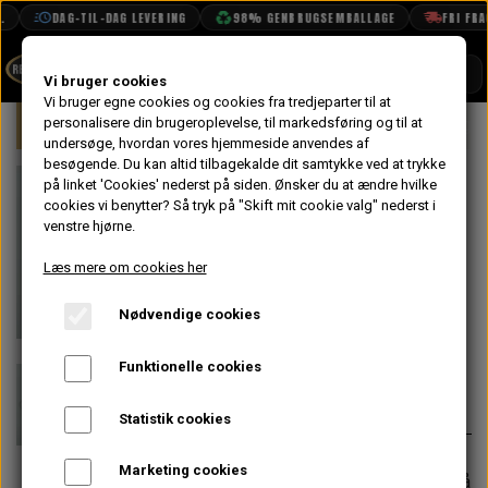
DAG-TIL-DAG LEVERING
98% GENBRUGSEMBALLAGE
FRI FRAGT
SHOP
Vi bruger cookies
Vi bruger egne cookies og cookies fra tredjeparter til at
Forside
personalisere din brugeroplevelse, til markedsføring og til at
Mini
Kobling & Svinghjul
Diaphragm 
BOOK TID
undersøge, hvordan vores hjemmeside anvendes af
besøgende. Du kan altid tilbagekalde dit samtykke ved at trykke
PROJEKTER
Låseplade til
på linket 'Cookies' nederst på siden.
Ønsker du at ændre hvilke
TEKNISK DATA
cookies vi benytter? Så tryk på "Skift mit cookie valg" nederst i
Svinghjul - Pre-
venstre hjørne.
OM OS
Verto EN24T
Læs mere om cookies her
OLIETECH
Stål
Nødvendige cookies
VANDPOLERING
På lager
Funktionelle cookies
133,60 kr.
Varenummer: 88G508
Statistik cookies
Marketing cookies
Forventet leveringstid:
Varen er på