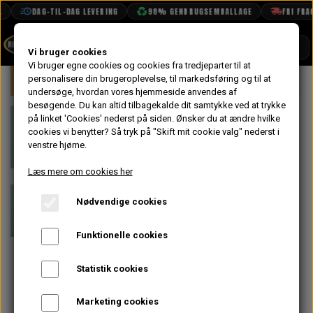
DAG-TIL-DAG LEVERING
98% GENBRUGSEMBALLAGE
FRI FRAGT
SHOP
Vi bruger cookies
Vi bruger egne cookies og cookies fra tredjeparter til at
Forside
personalisere din brugeroplevelse, til markedsføring og til at
Mini
Elektrisk System
Lygter & La
BOOK TID
undersøge, hvordan vores hjemmeside anvendes af
besøgende. Du kan altid tilbagekalde dit samtykke ved at trykke
PROJEKTER
Klips til
på linket 'Cookies' nederst på siden.
Ønsker du at ændre hvilke
TEKNISK DATA
cookies vi benytter? Så tryk på "Skift mit cookie valg" nederst i
Fiksering af
venstre hjørne.
OM OS
På lager
Indvendig
Læs mere om cookies her
OLIETECH
Forlygte Krans i
Nødvendige cookies
VANDPOLERING
Metal Lygtehus
Funktionelle cookies
MS14
Statistik cookies
17,60 kr.
Marketing cookies