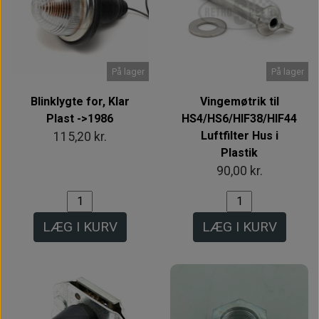
På lager
På lager
Blinklygte for, Klar
Vingemøtrik til
Plast ->1986
HS4/HS6/HIF38/HIF44
Luftfilter Hus i
115,20 kr.
Plastik
90,00 kr.
LÆG I KURV
LÆG I KURV