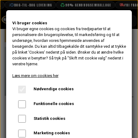
DAG-TIL-DAG LEVERING
98% GENBRUGSEMBALLAGE
FRI FRAGT
SHOP
Vi bruger cookies
Vi bruger egne cookies og cookies fra tredjeparter til at
Forside
personalisere din brugeroplevelse, til markedsføring og til at
Mini
Elektrisk System
Lygter & La
BOOK TID
undersøge, hvordan vores hjemmeside anvendes af
besøgende. Du kan altid tilbagekalde dit samtykke ved at trykke
PROJEKTER
Pære, Gevind,
på linket 'Cookies' nederst på siden.
Ønsker du at ændre hvilke
TEKNISK DATA
cookies vi benytter? Så tryk på "Skift mit cookie valg" nederst i
Instrumentering
venstre hjørne.
OM OS
Læs mere om cookies her
7,20 kr.
OLIETECH
Nødvendige cookies
Varenummer: GLB987
VANDPOLERING
På lager
Funktionelle cookies
Pære med gevind/skrueterminal til
lys i visere i instrumentering.
Statistik cookies
Brugt bl.a. til blinklys & rød
motorlampe i instrumentering.
Marketing cookies