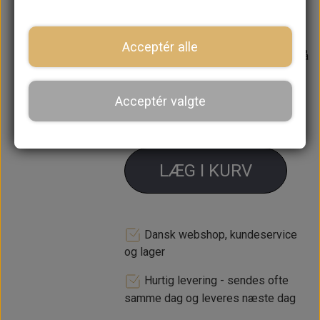
Sokkel = AEU1313A
Acceptér alle
Forventet leveringstid:
Varen er på
lager. 1-2 dages leveringstid
Acceptér valgte
−
+
LÆG I KURV
Dansk webshop, kundeservice
og lager
Hurtig levering - sendes ofte
samme dag og leveres næste dag