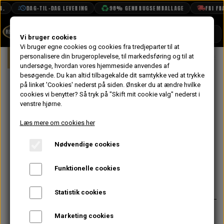
DAG-TIL-DAG LEVERING
98% GENBRUGSEMBALLAGE
FRI FRAG
SHOP
Vi bruger cookies
Vi bruger egne cookies og cookies fra tredjeparter til at
Forside
personalisere din brugeroplevelse, til markedsføring og til at
Mini
Karrosseri
Front
Indersk
BOOK TID
undersøge, hvordan vores hjemmeside anvendes af
besøgende. Du kan altid tilbagekalde dit samtykke ved at trykke
PROJEKTER
Inderskærm
på linket 'Cookies' nederst på siden.
Ønsker du at ændre hvilke
TEKNISK DATA
cookies vi benytter? Så tryk på "Skift mit cookie valg" nederst i
Venstre 19.5"
venstre hjørne.
OM OS
Dyb 1959-91 -
Læs mere om cookies her
OLIETECH
Uoriginal
Nødvendige cookies
VANDPOLERING
På lager
Funktionelle cookies
752,80 kr.
Varenummer: CZH3065
Statistik cookies
Forreste del af inderskærm
Marketing cookies