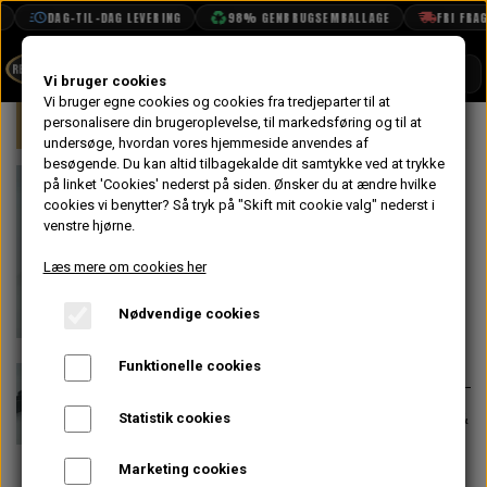
DAG-TIL-DAG LEVERING
98% GENBRUGSEMBALLAGE
FRI FRAGT
SHOP
Vi bruger cookies
Vi bruger egne cookies og cookies fra tredjeparter til at
Forside
personalisere din brugeroplevelse, til markedsføring og til at
Mini
Motor
Blok
Leje Skåle
BOOK TID
undersøge, hvordan vores hjemmeside anvendes af
besøgende. Du kan altid tilbagekalde dit samtykke ved at trykke
PROJEKTER
Hovedleje Sæt
på linket 'Cookies' nederst på siden.
Ønsker du at ændre hvilke
TEKNISK DATA
cookies vi benytter? Så tryk på "Skift mit cookie valg" nederst i
+20 1275 A &
venstre hjørne.
OM OS
Tidlig A+
Læs mere om cookies her
OLIETECH
Nødvendige cookies
VANDPOLERING
På lager
432,80 kr.
Varenummer: AEM91120-20
Funktionelle cookies
Passer til alle 1275 motorer før A+ &
Statistik cookies
tidlige A+ motorer
Marketing cookies