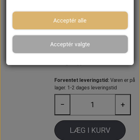
Kend forskel på hvilken model du
skal bruge ud fra placering af
styretapperne:
Acceptér alle
1275 A og tidlig A+ : Alle
styretapperne er placeret i siden.
Acceptér valgte
1275 A+ : 3 af lejepanderne har
styretappen i siden og de sidste 3
har styretappen i midten.
Forventet leveringstid:
Varen er på
lager. 1-2 dages leveringstid
−
+
LÆG I KURV