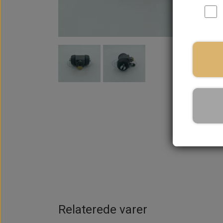
På la
Relaterede varer