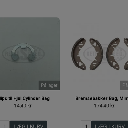
På lager
På
lips til Hjul Cylinder Bag
Bremsebakker Bag, Min
14,40 kr.
174,40 kr.
LÆG I KURV
LÆG I KURV