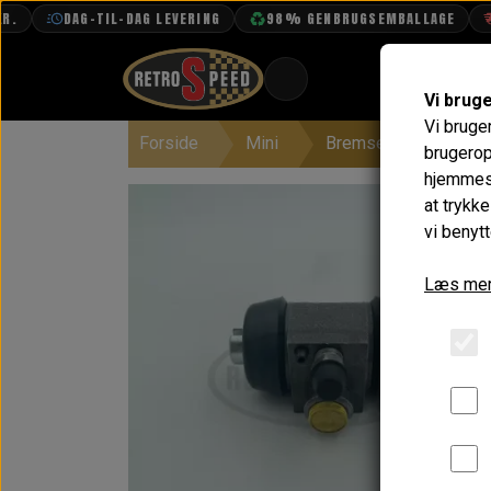
DAG-TIL-DAG LEVERING
98% GENBRUGSEMBALLAGE
FR
Vi brug
Vi bruge
Forside
Mini
Bremser
Bag
BOOK TID
brugerop
hjemmesi
PROJEKTER
at trykk
TEKNISK DATA
vi benytt
OM OS
Læs mer
OLIETECH
VANDPOLERING