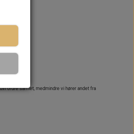
ringstid
KURV
næste dag
 din ordre samlet, medmindre vi hører andet fra