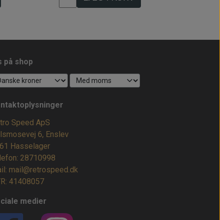
s på shop
ntaktoplysninger
tro Speed ApS
lsmosevej 6, Enslev
61 Hasselager
lefon: 28710998
il: mail@retrospeed.dk
R: 41408057
ciale medier