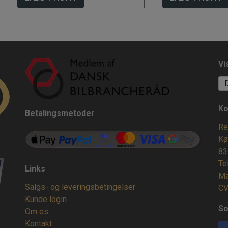
Vi
Ko
Betalingsmetoder
Re
Kø
83
Te
Links
Ma
Salgs- og leveringsbetingelser
CV
Kunde login
So
Om os
Kontakt