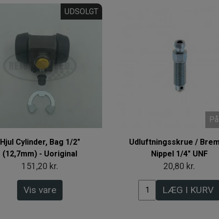
UDSOLGT
På
Hjul Cylinder, Bag 1/2"
Udluftningsskrue / Bre
(12,7mm) - Uoriginal
Nippel 1/4" UNF
151,20 kr.
20,80 kr.
Vis vare
LÆG I KURV