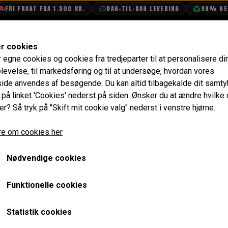
I FRAGT FRA 1.500 KR.
DAG-TIL-DAG LEVERING
98% GENBR
SHOP
OLIETECH
VANDPOLERING
er cookies
r egne cookies og cookies fra tredjeparter til at personalisere di
Hjul Cylinder, Bag 9/16" (14,3mm) Uoriginal
levelse, til markedsføring og til at undersøge, hvordan vores
de anvendes af besøgende. Du kan altid tilbagekalde dit samt
Hjul Cylinder, Bag 9/16" 
e på linket 'Cookies' nederst på siden.
Ønsker du at ændre hvilke
er? Så tryk på "Skift mit cookie valg" nederst i venstre hjørne.
132,80 kr.
e om cookies her
Varenummer: GWC1131
Nødvendige cookies
Pakning medfølger IKKE.
Det er almindeligt at huller til udluftningsskruer samt styre
Funktionelle cookies
nyt sted for at kunne montere hjul cylindrene. I gamle dage v
cylinder, men i dag er ankerpladerne universal og man tilpa
Statistik cookies
Kan også bruges til Austin A40.