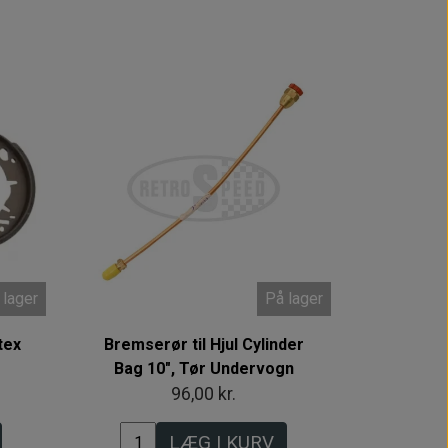
 lager
På lager
tex
Bremserør til Hjul Cylinder
Bag 10", Tør Undervogn
96,00 kr.
LÆG I KURV