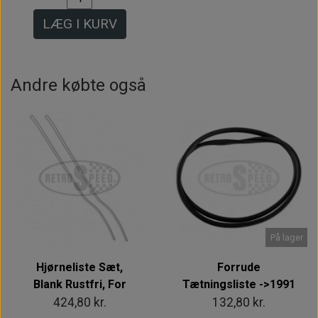
LÆG I KURV
Andre købte også
På lager
Hjørneliste Sæt,
Forrude
Blank Rustfri, For
Tætningsliste ->1991
424,80 kr.
132,80 kr.