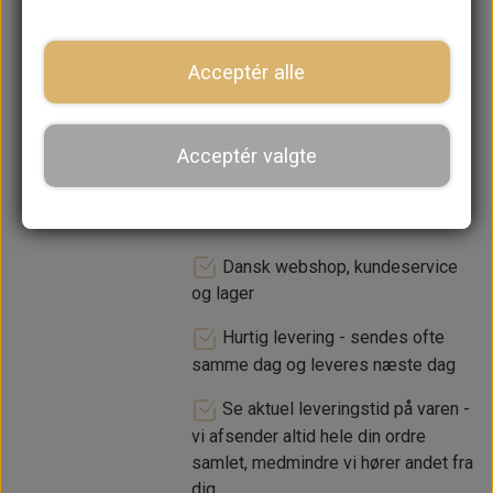
lager. 1-2 dages leveringstid
Acceptér alle
−
+
Acceptér valgte
LÆG I KURV
Dansk webshop, kundeservice
og lager
Hurtig levering - sendes ofte
samme dag og leveres næste dag
Se aktuel leveringstid på varen -
vi afsender altid hele din ordre
samlet, medmindre vi hører andet fra
dig