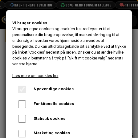
DAG-TIL-DAG LEVERING
98% GENBRUGSEMBALLAGE
FRI FRAGT
SHOP
Vi bruger cookies
Vi bruger egne cookies og cookies fra tredjeparter til at
Forside
personalisere din brugeroplevelse, til markedsføring og til at
Mini
Karrosseri
Tilbehør & Maling
BOOK TID
undersøge, hvordan vores hjemmeside anvendes af
besøgende. Du kan altid tilbagekalde dit samtykke ved at trykke
PROJEKTER
Hjørneliste Sæt
på linket 'Cookies' nederst på siden.
Ønsker du at ændre hvilke
TEKNISK DATA
cookies vi benytter? Så tryk på "Skift mit cookie valg" nederst i
Blank Rustfri -
venstre hjørne.
OM OS
Bag
Læs mere om cookies her
OLIETECH
Nødvendige cookies
VANDPOLERING
På lager
392,80 kr.
Varenummer: 8B12401
Funktionelle cookies
Husk klips
Statistik cookies
Marketing cookies
Forventet leveringstid:
Varen er på