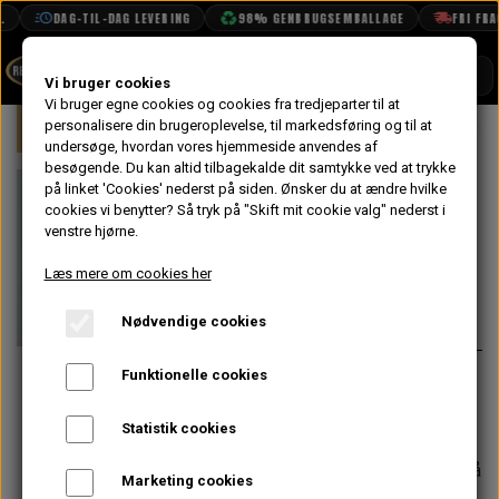
DAG-TIL-DAG LEVERING
98% GENBRUGSEMBALLAGE
FRI FRAGT
SHOP
Vi bruger cookies
Vi bruger egne cookies og cookies fra tredjeparter til at
Forside
personalisere din brugeroplevelse, til markedsføring og til at
Mini
Karrosseri
Front
Fjeder t
BOOK TID
undersøge, hvordan vores hjemmeside anvendes af
besøgende. Du kan altid tilbagekalde dit samtykke ved at trykke
PROJEKTER
Fjeder til
på linket 'Cookies' nederst på siden.
Ønsker du at ændre hvilke
TEKNISK DATA
cookies vi benytter? Så tryk på "Skift mit cookie valg" nederst i
Hjelmlås
venstre hjørne.
OM OS
Læs mere om cookies her
61,60 kr.
OLIETECH
Nødvendige cookies
Varenummer: FPQ10001
VANDPOLERING
På lager
Funktionelle cookies
Passer til rundnæset mini (IKKE
Clubman)
Statistik cookies
Forventet leveringstid:
Varen er på
Marketing cookies
lager. 1-2 dages leveringstid