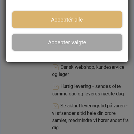
−
+
Acceptér alle
LÆG I KURV
Acceptér valgte
Dansk webshop, kundeservice
og lager
Hurtig levering - sendes ofte
samme dag og leveres næste dag
Se aktuel leveringstid på varen -
vi afsender altid hele din ordre
samlet, medmindre vi hører andet fra
dig