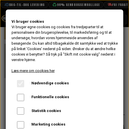
DAG-TIL-DAG LEVERING
98% GENBRUGSEMBALLAGE
FRI FRAGT F
SHOP
Vi bruger cookies
Vi bruger egne cookies og cookies fra tredjeparter til at
Forside
personalisere din brugeroplevelse, til markedsføring og til at
Mini
Styling
Emblemer
Emble
BOOK TID
undersøge, hvordan vores hjemmeside anvendes af
besøgende. Du kan altid tilbagekalde dit samtykke ved at trykke
PROJEKTER
Emblem, Krom
på linket 'Cookies' nederst på siden.
Ønsker du at ændre hvilke
TEKNISK DATA
cookies vi benytter? Så tryk på "Skift mit cookie valg" nederst i
Vinge "MINI
venstre hjørne.
OM OS
COOPER" 1990-
Læs mere om cookies her
På lager
OLIETECH
96
Nødvendige cookies
VANDPOLERING
Funktionelle cookies
144,80 kr.
Varenummer: DAH10036
Statistik cookies
Marketing cookies
Forventet leveringstid:
Varen er på