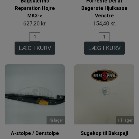
Bagskærms
Forreste Del af
Reparation Højre
Bagerste Hjulkasse
MK3->
Venstre
627,20 kr.
154,40 kr.
LÆG I KURV
LÆG I KURV
På lager
På lager
A-stolpe / Dørstolpe
Sugekop til Bakspejl