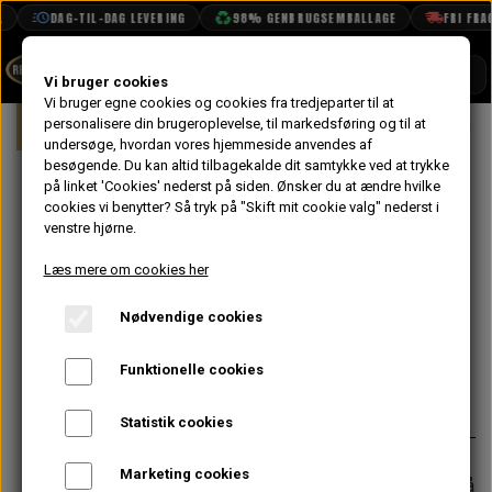
DAG-TIL-DAG LEVERING
98% GENBRUGSEMBALLAGE
FRI FRAGT
SHOP
Vi bruger cookies
Vi bruger egne cookies og cookies fra tredjeparter til at
Forside
personalisere din brugeroplevelse, til markedsføring og til at
Mini
Karrosseri
Sider
Dørtrin
BOOK TID
undersøge, hvordan vores hjemmeside anvendes af
besøgende. Du kan altid tilbagekalde dit samtykke ved at trykke
PROJEKTER
Dørtrin med
på linket 'Cookies' nederst på siden.
Ønsker du at ændre hvilke
TEKNISK DATA
cookies vi benytter? Så tryk på "Skift mit cookie valg" nederst i
Bagskærms
venstre hjørne.
OM OS
Reparation
Læs mere om cookies her
OLIETECH
Venstre MK3->
Nødvendige cookies
VANDPOLERING
På lager
Funktionelle cookies
627,20 kr.
Varenummer: MSL28L
Statistik cookies
Marketing cookies
Forventet leveringstid:
Varen er på