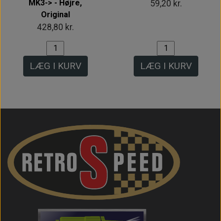
MK3-> - Højre,
59,20 kr.
Original
428,80 kr.
LÆG I KURV
LÆG I KURV