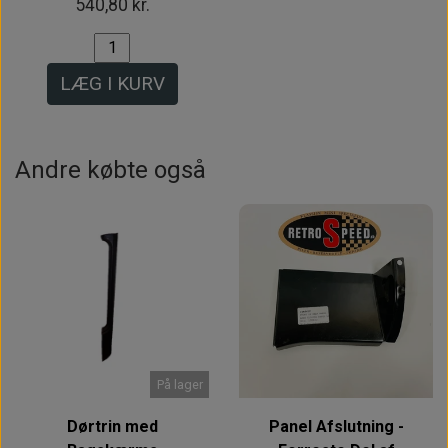
540,80 kr.
LÆG I KURV
Andre købte også
På lager
Dørtrin med
Panel Afslutning -