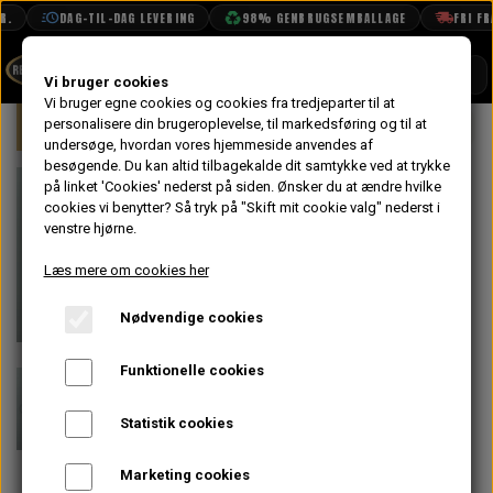
.
DAG-TIL-DAG LEVERING
98% GENBRUGSEMBALLAGE
FRI FRA
SHOP
Vi bruger cookies
Vi bruger egne cookies og cookies fra tredjeparter til at
Forside
personalisere din brugeroplevelse, til markedsføring og til at
Mini
Motor
Ophæng & Beslag
BOOK TID
undersøge, hvordan vores hjemmeside anvendes af
besøgende. Du kan altid tilbagekalde dit samtykke ved at trykke
PROJEKTER
Bolt med Bryst
på linket 'Cookies' nederst på siden.
Ønsker du at ændre hvilke
TEKNISK DATA
cookies vi benytter? Så tryk på "Skift mit cookie valg" nederst i
til Vandpumpe
venstre hjørne.
OM OS
(Lang) & fra
Læs mere om cookies her
OLIETECH
Koblingshus til
Nødvendige cookies
VANDPOLERING
På lager
Blok - 1.75"
Funktionelle cookies
Gevind Længde
Statistik cookies
x 5/16" UNF
Marketing cookies