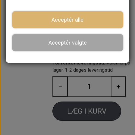
7,20 kr.
Varenummer: BH605141
Acceptér alle
Passer til kødben lige over
koblingshuset på alle motor typer og
Acceptér valgte
den lange bolt på vandpumpen.
Forventet leveringstid:
Varen er på
lager. 1-2 dages leveringstid
−
+
LÆG I KURV