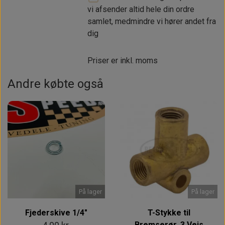
vi afsender altid hele din ordre
samlet, medmindre vi hører andet fra
dig
Priser er inkl. moms
Andre købte også
På lager
På lager
Fjederskive 1/4"
T-Stykke til
Bremserør, 3 Vejs