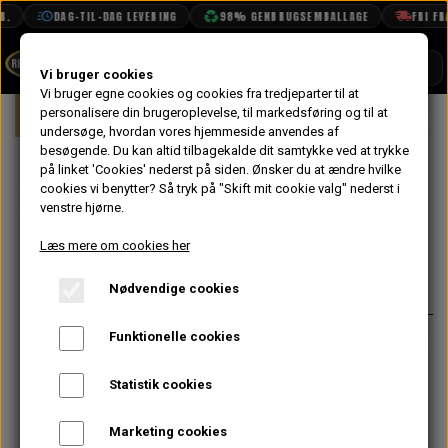
.
DAG-TIL-DAG LEVERING
98% GENBRUGSEMBALLAGE
FRI FRAG
SHOP
Vi bruger cookies
Vi bruger egne cookies og cookies fra tredjeparter til at
Forside
personalisere din brugeroplevelse, til markedsføring og til at
Mini
Kobling & Svinghjul
Diaphragm 
BOOK TID
undersøge, hvordan vores hjemmeside anvendes af
besøgende. Du kan altid tilbagekalde dit samtykke ved at trykke
PROJEKTER
Bolt 1/4" UNF x
på linket 'Cookies' nederst på siden.
Ønsker du at ændre hvilke
TEKNISK DATA
cookies vi benytter? Så tryk på "Skift mit cookie valg" nederst i
7/8" Lang
venstre hjørne.
OM OS
Læs mere om cookies her
8,00 kr.
OLIETECH
Nødvendige cookies
Varenummer: SH604071
VANDPOLERING
På lager
Funktionelle cookies
Dette er bolten i koblings huset som
koblings armen justeres mod
Statistik cookies
Passer også til nogle remskiver på
vandpumpen og bruges til hjelm
Marketing cookies