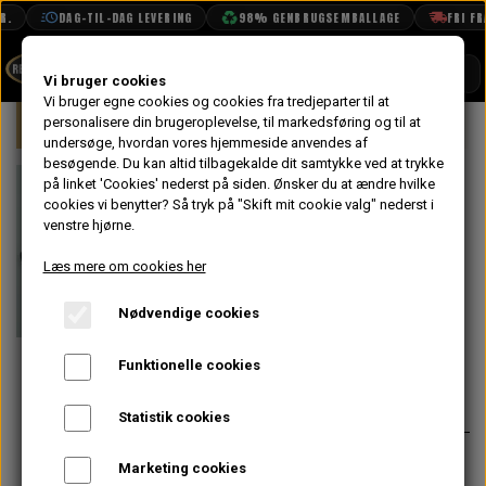
.
DAG-TIL-DAG LEVERING
98% GENBRUGSEMBALLAGE
FRI FRA
SHOP
Vi bruger cookies
Vi bruger egne cookies og cookies fra tredjeparter til at
Forside
personalisere din brugeroplevelse, til markedsføring og til at
Mini
Indsugning & Brændstofsystem
BOOK TID
undersøge, hvordan vores hjemmeside anvendes af
besøgende. Du kan altid tilbagekalde dit samtykke ved at trykke
PROJEKTER
Benzinslange
på linket 'Cookies' nederst på siden.
Ønsker du at ændre hvilke
TEKNISK DATA
cookies vi benytter? Så tryk på "Skift mit cookie valg" nederst i
Armeret
venstre hjørne.
OM OS
Udvendig - L =
Læs mere om cookies her
OLIETECH
7.5"
Nødvendige cookies
VANDPOLERING
Funktionelle cookies
42,40 kr.
Varenummer: PPK3
Statistik cookies
Spændebånd til disse er:
ACH5854
Marketing cookies