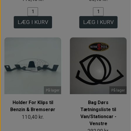
LÆG I KURV
LÆG I KURV
På lager
På lager
Holder For Klips til
Bag Dørs
Benzin & Bremserør
Tætningsliste til
Van/Stationcar -
110,40 kr.
Venstre
292,00 kr.