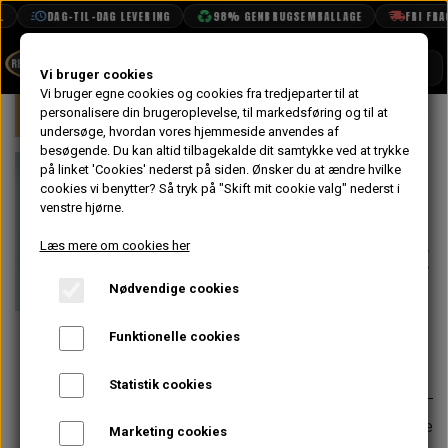
DAG-TIL-DAG LEVERING
98% GENBRUGSEMBALLAGE
FRI FRAGT
SHOP
Vi bruger cookies
Vi bruger egne cookies og cookies fra tredjeparter til at
Forside
personalisere din brugeroplevelse, til markedsføring og til at
Mini
Karrosseri
Bag
Bagrude
BOOK TID
undersøge, hvordan vores hjemmeside anvendes af
besøgende. Du kan altid tilbagekalde dit samtykke ved at trykke
PROJEKTER
Bagrude
på linket 'Cookies' nederst på siden.
Ønsker du at ændre hvilke
TEKNISK DATA
cookies vi benytter? Så tryk på "Skift mit cookie valg" nederst i
Tætningsliste
venstre hjørne.
OM OS
Van/Estate/Stati
Læs mere om cookies her
OLIETECH
Højre & Venstre
Nødvendige cookies
VANDPOLERING
På lager
Funktionelle cookies
412,80 kr.
Varenummer: 14A7210
Statistik cookies
Passer både til højre og venstre side
Marketing cookies