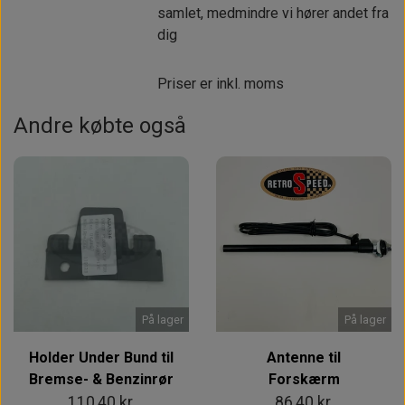
samlet, medmindre vi hører andet fra
dig
Priser er inkl. moms
Andre købte også
På lager
På lager
Holder Under Bund til
Antenne til
Bremse- & Benzinrør
Forskærm
110,40 kr.
86,40 kr.