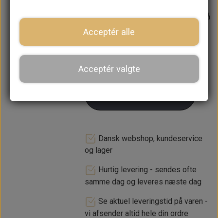
Forventet leveringstid:
Varen er på
lager. 1-2 dages leveringstid
Acceptér alle
−
+
Acceptér valgte
LÆG I KURV
Dansk webshop, kundeservice
og lager
Hurtig levering - sendes ofte
samme dag og leveres næste dag
Se aktuel leveringstid på varen -
vi afsender altid hele din ordre