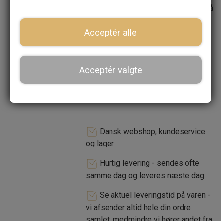
Forventet leveringstid:
Varen er på
lager. 1-2 dages leveringstid
Acceptér alle
−
+
Acceptér valgte
LÆG I KURV
Dansk webshop, kundeservice
og lager
Hurtig levering - sendes ofte
samme dag og leveres næste dag
Se aktuel leveringstid på varen -
vi afsender altid hele din ordre
samlet, medmindre vi hører andet fra