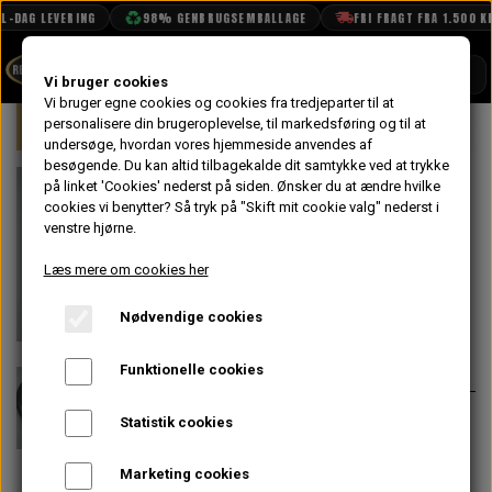
L-DAG LEVERING
98% GENBRUGSEMBALLAGE
FRI FRAGT FRA 1.500 KR
SHOP
Vi bruger cookies
Vi bruger egne cookies og cookies fra tredjeparter til at
Forside
personalisere din brugeroplevelse, til markedsføring og til at
Mini
Karrosseri
Front
Motor H
BOOK TID
undersøge, hvordan vores hjemmeside anvendes af
besøgende. Du kan altid tilbagekalde dit samtykke ved at trykke
PROJEKTER
Bagerste
på linket 'Cookies' nederst på siden.
Ønsker du at ændre hvilke
TEKNISK DATA
cookies vi benytter? Så tryk på "Skift mit cookie valg" nederst i
Tætningsliste til
venstre hjørne.
OM OS
Hjelm 96->
Læs mere om cookies her
OLIETECH
Nødvendige cookies
VANDPOLERING
På lager
145,60 kr.
Varenummer: JRC8000
Funktionelle cookies
Monteres ved toppen af motor
Statistik cookies
rummet hvor hjelmen lander
Marketing cookies