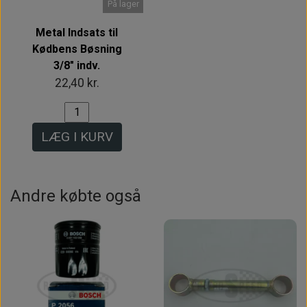
På lager
Metal Indsats til
Kødbens Bøsning
3/8" indv.
22,40 kr.
LÆG I KURV
Andre købte også