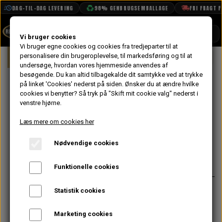
DAG-TIL-DAG LEVERING
98% GENBRUGSEMBALLAGE
FRI FRAGT FRA
SHOP
Vi bruger cookies
Vi bruger egne cookies og cookies fra tredjeparter til at
Forside
personalisere din brugeroplevelse, til markedsføring og til at
Mini
Motor
Ophæng & Beslag
BOOK TID
undersøge, hvordan vores hjemmeside anvendes af
besøgende. Du kan altid tilbagekalde dit samtykke ved at trykke
PROJEKTER
Bøsningssæt til
på linket 'Cookies' nederst på siden.
Ønsker du at ændre hvilke
TEKNISK DATA
cookies vi benytter? Så tryk på "Skift mit cookie valg" nederst i
Kødben, Poly
venstre hjørne.
OM OS
Comp, Øverst
Læs mere om cookies her
OLIETECH
Nødvendige cookies
VANDPOLERING
På lager
118,40 kr.
Varenummer: C-STR630
Funktionelle cookies
Passer til stabilisator over
Statistik cookies
koblingshus ind til tværvange.
Marketing cookies