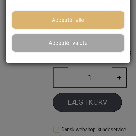
Lilla comp. gummi bøsning sæt
Består af:
Acceptér alle
CRC5329POLY X 4 (sort)
21A1108 X 2
Acceptér valgte
Forventet leveringstid:
Varen er på
lager. 1-2 dages leveringstid
−
+
LÆG I KURV
Dansk webshop, kundeservice