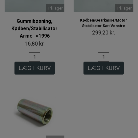
På lager
På lager
Gummibøsning,
Kødben/Gearkasse/Motor
Stabilisator Sæt Venstre
Kødben/Stabilisator
299,20 kr.
Arme ->1996
16,80 kr.
LÆG I KURV
LÆG I KURV