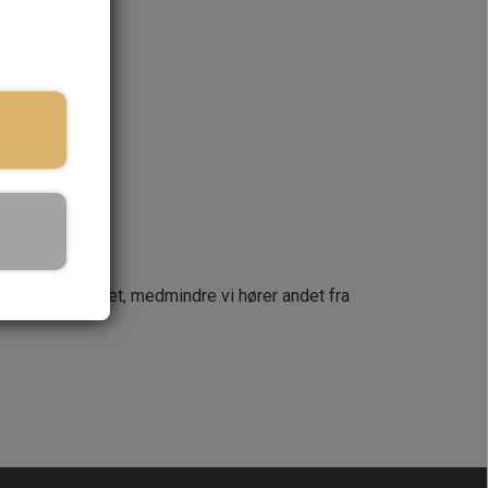
ringstid
KURV
næste dag
 din ordre samlet, medmindre vi hører andet fra