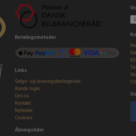
Vi
Ko
Betalingsmetoder
Re
Kø
83
Te
Links
Ma
Salgs- og leveringsbetingelser
CV
Kunde login
So
Om os
Kontakt
Nyheder
Cookies
Åbningstider