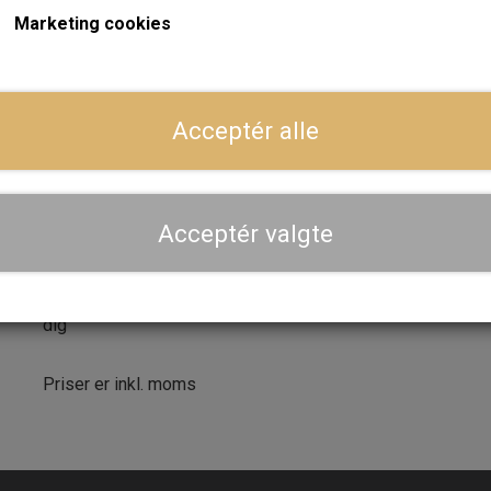
Marketing cookies
Forventet leveringstid:
Varen er på lager. 1-2 dages leve
ger
LÆG I 
−
+
Acceptér alle
Dansk webshop, kundeservice og lager
Acceptér valgte
Hurtig levering - sendes ofte samme dag og leveres 
Se aktuel leveringstid på varen - vi afsender altid hele
dig
Priser er inkl. moms