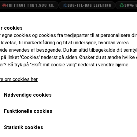
FRI FRAGT FRA 1.500 KR.
DAG-TIL-DAG LEVERING
98% GEN
SHOP
OLIETECH
VANDPOLERING
er cookies
r egne cookies og cookies fra tredjeparter til at personalisere di
e
Vippetøj
Bøsning til Standard Vippetøj - NOS
levelse, til markedsføring og til at undersøge, hvordan vores
de anvendes af besøgende. Du kan altid tilbagekalde dit samt
Bøsning til Standard Vipp
e på linket 'Cookies' nederst på siden.
Ønsker du at ændre hvilke
er? Så tryk på "Skift mit cookie valg" nederst i venstre hjørne.
25,60 kr.
e om cookies her
Varenummer: 2A21NOS
Nødvendige cookies
Har en smule overflade rust grundet mange år på lager.
Passer KUN til std. vippetøj
Funktionelle cookies
Har kun 1 stk.
Statistik cookies