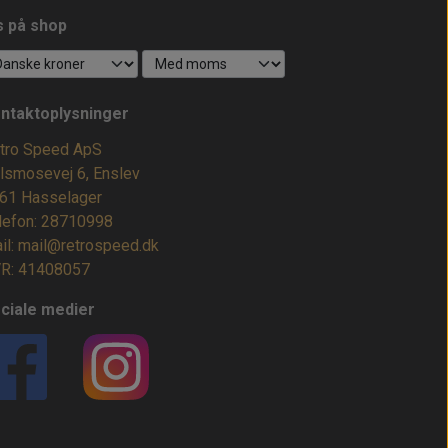
s på shop
ntaktoplysninger
tro Speed ApS
lsmosevej 6, Enslev
61 Hasselager
lefon: 28710998
il: mail@retrospeed.dk
R: 41408057
ciale medier