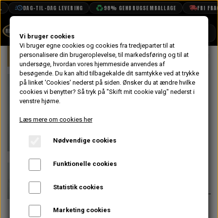
DAG-TIL-DAG LEVERING
98% GENBRUGSEMBALLAGE
FRI FRAGT
SHOP
Vi bruger cookies
Vi bruger egne cookies og cookies fra tredjeparter til at
Forside
personalisere din brugeroplevelse, til markedsføring og til at
Mini
Karrosseri
Døre
Anti Træ
BOOK TID
undersøge, hvordan vores hjemmeside anvendes af
besøgende. Du kan altid tilbagekalde dit samtykke ved at trykke
PROJEKTER
Anti Trækliste
på linket 'Cookies' nederst på siden.
Ønsker du at ændre hvilke
TEKNISK DATA
cookies vi benytter? Så tryk på "Skift mit cookie valg" nederst i
Venstre - MK1,
venstre hjørne.
OM OS
MK2, Van &
Læs mere om cookies her
OLIETECH
Pick-up
Nødvendige cookies
VANDPOLERING
På lager
Funktionelle cookies
143,20 kr.
Varenummer: EAM8531
Statistik cookies
Sidder lodret
Marketing cookies