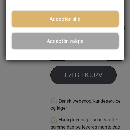
mellem de to skyde ruder i dør på
mk1/2, van og pickup
Acceptér alle
Forventet leveringstid:
Varen er på
lager. 1-2 dages leveringstid
Acceptér valgte
−
+
LÆG I KURV
Dansk webshop, kundeservice
og lager
Hurtig levering - sendes ofte
samme dag og leveres næste dag