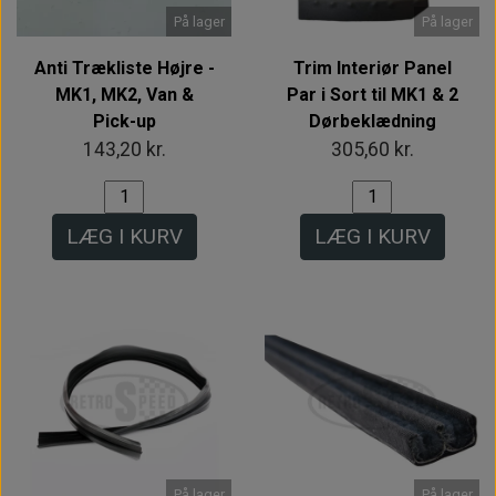
På lager
På lager
Anti Trækliste Højre -
Trim Interiør Panel
MK1, MK2, Van &
Par i Sort til MK1 & 2
Pick-up
Dørbeklædning
143,20 kr.
305,60 kr.
LÆG I KURV
LÆG I KURV
På lager
På lager