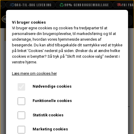
DAG-TIL-DAG LEVERING
98% GENBRUGSEMBALLAGE
FRI FRAGT
SHOP
Vi bruger cookies
Vi bruger egne cookies og cookies fra tredjeparter til at
Forside
personalisere din brugeroplevelse, til markedsføring og til at
Mini
Undervogn & Styrtøj
For
BOOK TID
undersøge, hvordan vores hjemmeside anvendes af
besøgende. Du kan altid tilbagekalde dit samtykke ved at trykke
PROJEKTER
Aksel, Forreste
på linket 'Cookies' nederst på siden.
Ønsker du at ændre hvilke
TEKNISK DATA
cookies vi benytter? Så tryk på "Skift mit cookie valg" nederst i
Nederste
venstre hjørne.
OM OS
Bærearm
Læs mere om cookies her
OLIETECH
Nødvendige cookies
VANDPOLERING
På lager
176,00 kr.
Varenummer: 2A4362
Funktionelle cookies
Møtrik er GFK3323
Statistik cookies
Skive er GFK1126
Marketing cookies