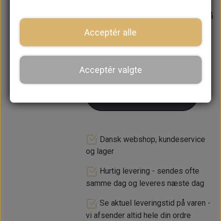
Forventet leveringstid:
Varen er på
lager. 1-2 dages leveringstid
Acceptér alle
−
+
Acceptér valgte
LÆG I KURV
Dansk webshop, kundeservice
og lager
Hurtig levering - sendes ofte
samme dag og leveres næste dag
Se aktuel leveringstid på varen -
vi afsender altid hele din ordre