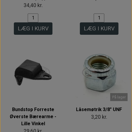
34,40 kr.
LÆG I KURV
LÆG I KURV
På lager
Bundstop Forreste
Låsemøtrik 3/8" UNF
Øverste Bærearme -
3,20 kr.
Lille Vinkel
29,60 kr.