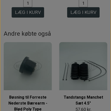
LÆG I KURV
LÆG I KURV
Andre købte også
Bøsning til Forreste
Tandstangs Manchet
Nederste Bærearm -
Sæt 4.5"
Blød Poly Type
57,60 kr.