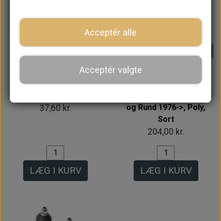
Acceptér alle
På lager
På lager
Acceptér valgte
Bagbro Spacer,
Forbro Gummi
Rustfri Stål 0,5mm
Ophæng
Tyk
Tværvange/Midt Oval
og Rund 1976->, Poly,
37,60 kr.
Sort
204,00 kr.
LÆG I KURV
LÆG I KURV