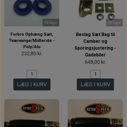
På lager
På lager
Forbro Ophæng Sæt,
Beslag Sæt Bag til
Tværvange/Midterste -
Camber og
Poly/Alu
Sporingsjustering -
232,80 kr.
Gadebiler
648,00 kr.
LÆG I KURV
LÆG I KURV