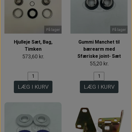
På lager
På lager
Hjulleje Sæt, Bag,
Gummi Manchet til
Timken
bærearm med
Sfæriske joint- Sæt
573,60 kr.
55,20 kr.
LÆG I KURV
LÆG I KURV