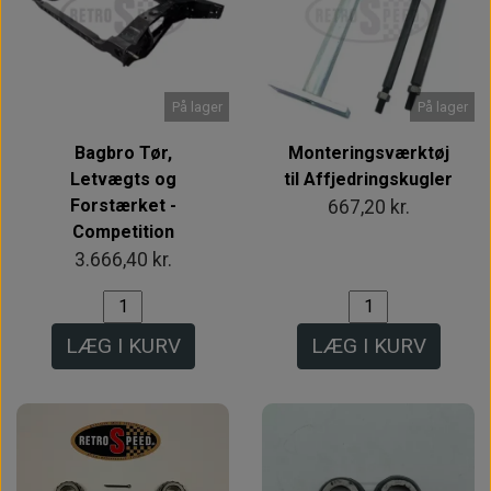
På lager
På lager
Bagbro Tør,
Monteringsværktøj
Letvægts og
til Affjedringskugler
Forstærket -
667,20 kr.
Competition
3.666,40 kr.
LÆG I KURV
LÆG I KURV