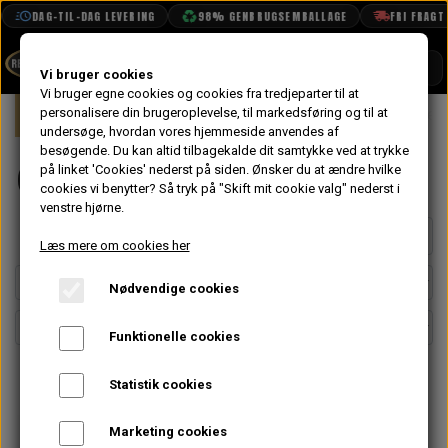
DAG-TIL-DAG LEVERING
98% GENBRUGSEMBALLAGE
FRI FRAGT FRA
SHOP
Vi bruger cookies
Vi bruger egne cookies og cookies fra tredjeparter til at
Forside
personalisere din brugeroplevelse, til markedsføring og til at
Mini
Undervogn & Styrtøj
Opgraderi
BOOK TID
undersøge, hvordan vores hjemmeside anvendes af
besøgende. Du kan altid tilbagekalde dit samtykke ved at trykke
PROJEKTER
Opgraderinger
på linket 'Cookies' nederst på siden.
Ønsker du at ændre hvilke
TEKNISK DATA
cookies vi benytter? Så tryk på "Skift mit cookie valg" nederst i
venstre hjørne.
OM OS
Side 1 / 3
Forrige side
Næste side
Læs mere om cookies her
OLIETECH
Nødvendige cookies
VANDPOLERING
Funktionelle cookies
Statistik cookies
Marketing cookies