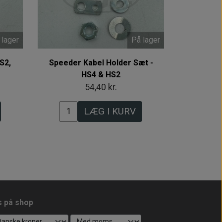
 lager
På lager
S2,
Speeder Kabel Holder Sæt -
HS4 & HS2
54,40 kr.
LÆG I KURV
s på shop