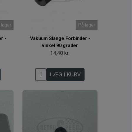
 lager
På lager
r -
Vakuum Slange Forbinder -
vinkel 90 grader
14,40 kr.
LÆG I KURV