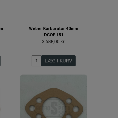
mm
Weber Karburator 40mm
DCOE 151
3.688,00 kr.
LÆG I KURV