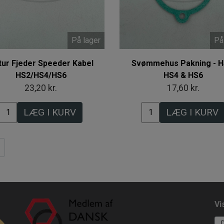
På lager
På
tur Fjeder Speeder Kabel
Svømmehus Pakning - H
HS2/HS4/HS6
HS4 & HS6
23,20 kr.
17,60 kr.
LÆG I KURV
LÆG I KURV
Vi