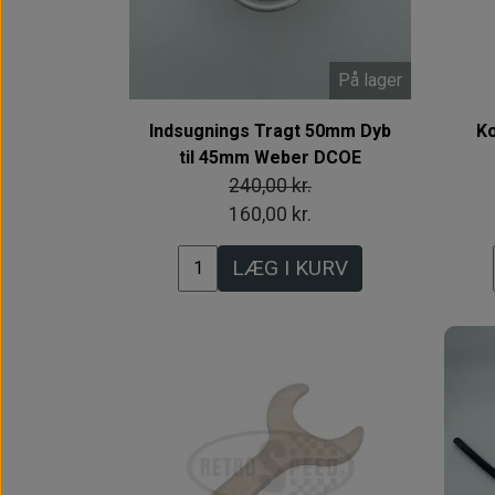
På lager
Indsugnings Tragt 50mm Dyb
Ko
til 45mm Weber DCOE
240,00 kr.
160,00 kr.
LÆG I KURV