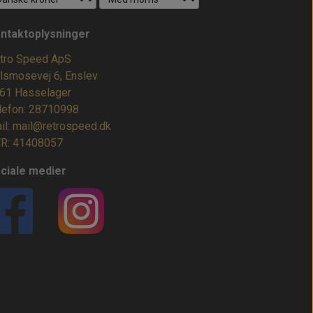
ntaktoplysninger
tro Speed ApS
lsmosevej 6, Enslev
61 Hasselager
lefon: 28710998
il: mail@retrospeed.dk
R: 41408057
ciale medier