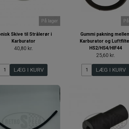
På lager
På
nisk Skive til Strålerør i
Gummi pakning melle
Karburator
Karburator og Luftfilt
HS2/HS4/HIF44
40,80 kr.
25,60 kr.
LÆG I KURV
LÆG I KURV