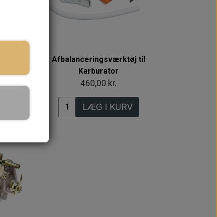
 lager
Afbalanceringsværktøj til
Karburator
460,00 kr.
LÆG I KURV
Intet billede