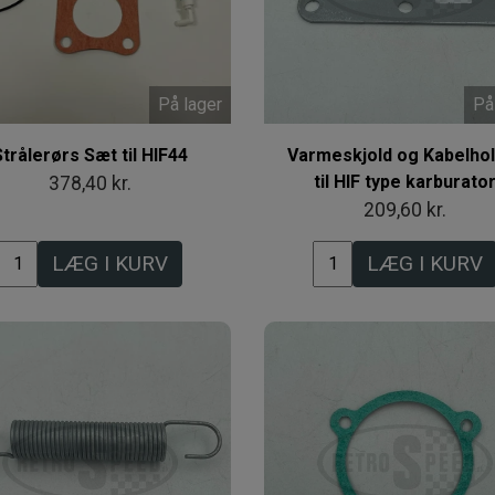
På lager
På
Strålerørs Sæt til HIF44
Varmeskjold og Kabelho
til HIF type karburato
378,40 kr.
209,60 kr.
LÆG I KURV
LÆG I KURV