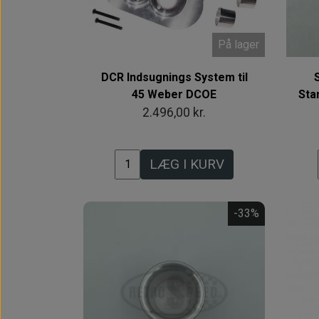
På lager
DCR Indsugnings System til
45 Weber DCOE
Sta
2.496,00 kr.
LÆG I KURV
-33%