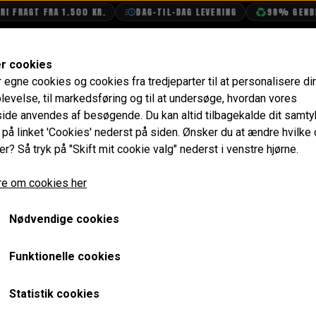
T FRA 1.500 KR.
DAG-TIL-DAG LEVERING
98% GENBRUGSEM
SHOP
OLIETECH
VANDPOLERING
er cookies
r egne cookies og cookies fra tredjeparter til at personalisere di
stofsystem
Karburator
levelse, til markedsføring og til at undersøge, hvordan vores
de anvendes af besøgende. Du kan altid tilbagekalde dit samt
e på linket 'Cookies' nederst på siden.
Ønsker du at ændre hvilke
er? Så tryk på "Skift mit cookie valg" nederst i venstre hjørne.
Side 1 / 9
Forrige side
Næste side
e om cookies her
Nødvendige cookies
Funktionelle cookies
Intet billede
Statistik cookies