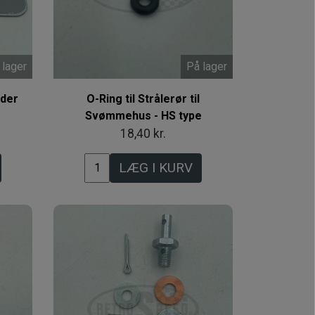
 lager
På lager
lder
O-Ring til Strålerør til
r
Svømmehus - HS type
18,40 kr.
LÆG I KURV