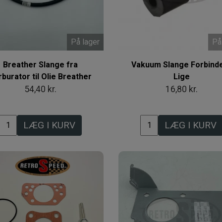
På lager
På
Breather Slange fra
Vakuum Slange Forbinde
rburator til Olie Breather
Lige
54,40 kr.
16,80 kr.
LÆG I KURV
LÆG I KURV