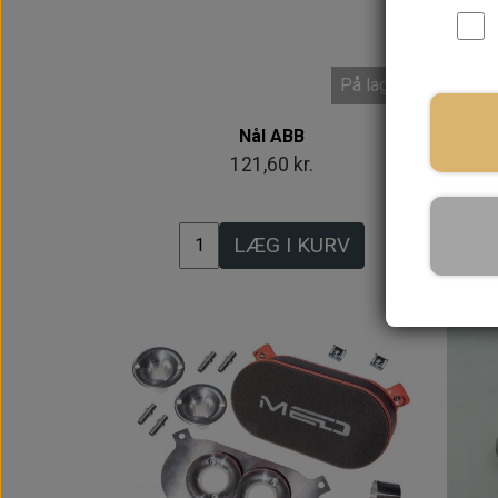
På lager
Nål ABB
MAN
121,60 kr.
LÆG I KURV