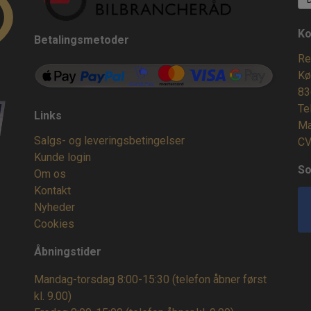
Ko
Betalingsmetoder
Re
Kø
83
Te
Links
Ma
Salgs- og leveringsbetingelser
CV
Kunde login
So
Om os
Kontakt
Nyheder
Cookies
Åbningstider
Mandag-torsdag 8:00-15:30 (telefon åbner først
kl. 9.00)