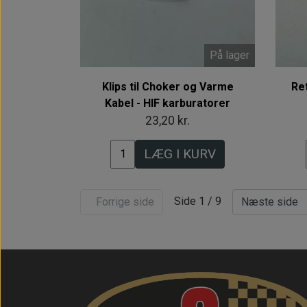
På lager
Klips til Choker og Varme
Re
Kabel - HIF karburatorer
23,20 kr.
LÆG I KURV
Side 1 / 9
Forrige side
Næste side