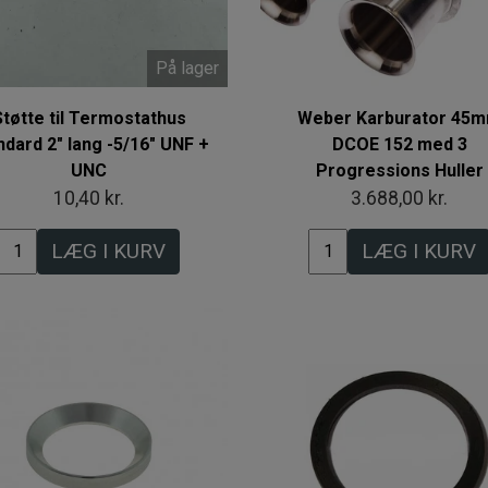
På lager
Støtte til Termostathus
Weber Karburator 45
ndard 2" lang -5/16" UNF +
DCOE 152 med 3
UNC
Progressions Huller
10,40 kr.
3.688,00 kr.
LÆG I KURV
LÆG I KURV