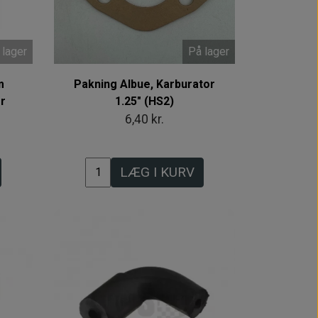
 lager
På lager
m
Pakning Albue, Karburator
er
1.25" (HS2)
6,40 kr.
LÆG I KURV