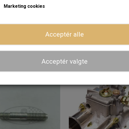
Marketing cookies
På lager
På
Acceptér alle
IFOLD TWIN INLET HS4/6
Karburator Nål ABA
1.016,80 kr.
128,00 kr.
Acceptér valgte
LÆG I KURV
LÆG I KURV