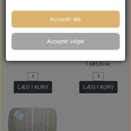
Acceptér alle
På lager
Acceptér valgte
Bøjle Sæt til Himmel
Himmel til Saloon
(6 stk) 1970->
MK1 1959-1967 -
Creme
1.316,80 kr.
1.685,60 kr.
LÆG I KURV
LÆG I KURV
Intet billede