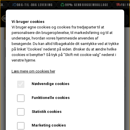
R.
DAG-TIL-DAG LEVERING
98% GENBRUGSEMBALLAGE
FRI FRA
SHOP
Vi bruger cookies
Vi bruger egne cookies og cookies fra tredjeparter til at
Forside
personalisere din brugeroplevelse, til markedsføring og til at
Mini
Interiør
Himmel
BOOK TID
undersøge, hvordan vores hjemmeside anvendes af
besøgende. Du kan altid tilbagekalde dit samtykke ved at trykke
PROJEKTER
Himmel
på linket 'Cookies' nederst på siden.
Ønsker du at ændre hvilke
TEKNISK DATA
cookies vi benytter? Så tryk på "Skift mit cookie valg" nederst i
venstre hjørne.
OM OS
Side 2 / 2
Forrige side
Næste side
Læs mere om cookies her
OLIETECH
Nødvendige cookies
VANDPOLERING
Funktionelle cookies
Statistik cookies
Marketing cookies