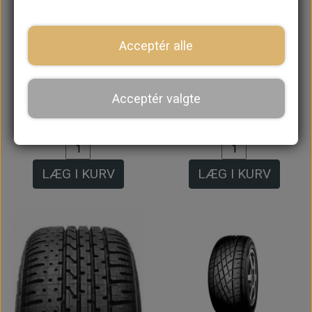
Acceptér alle
Yokohama G.T.
Yokohama A539 165 /
Special Classic Y350
60 12" Dæk
Acceptér valgte
145 / 80 10" Dæk
640,00 kr.
640,00 kr.
LÆG I KURV
LÆG I KURV