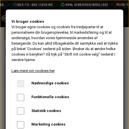
R.
DAG-TIL-DAG LEVERING
98% GENBRUGSEMBALLAGE
FRI FR
SHOP
Vi bruger cookies
Vi bruger egne cookies og cookies fra tredjeparter til at
Forside
personalisere din brugeroplevelse, til markedsføring og til at
Mini
Styling
Fælge & Dæk
Dæ
BOOK TID
undersøge, hvordan vores hjemmeside anvendes af
besøgende. Du kan altid tilbagekalde dit samtykke ved at trykke
PROJEKTER
Dæk
på linket 'Cookies' nederst på siden.
Ønsker du at ændre hvilke
TEKNISK DATA
cookies vi benytter? Så tryk på "Skift mit cookie valg" nederst i
venstre hjørne.
OM OS
Læs mere om cookies her
OLIETECH
Nødvendige cookies
VANDPOLERING
Funktionelle cookies
Statistik cookies
Marketing cookies