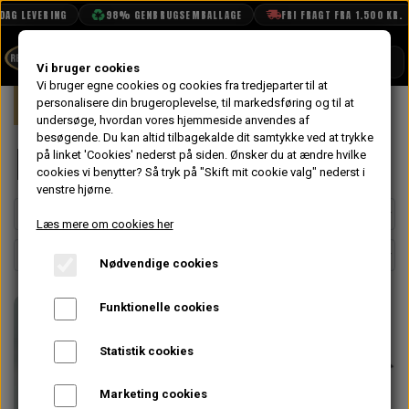
 LEVERING
98% GENBRUGSEMBALLAGE
FRI FRAGT FRA 1.500 KR.
SHOP
Vi bruger cookies
Vi bruger egne cookies og cookies fra tredjeparter til at
Forside
personalisere din brugeroplevelse, til markedsføring og til at
Mini
Elektrisk System
Batteri
BOOK TID
undersøge, hvordan vores hjemmeside anvendes af
besøgende. Du kan altid tilbagekalde dit samtykke ved at trykke
PROJEKTER
Batteri
på linket 'Cookies' nederst på siden.
Ønsker du at ændre hvilke
TEKNISK DATA
cookies vi benytter? Så tryk på "Skift mit cookie valg" nederst i
venstre hjørne.
OM OS
Læs mere om cookies her
OLIETECH
Nødvendige cookies
VANDPOLERING
Funktionelle cookies
Statistik cookies
Marketing cookies