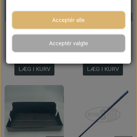
På lager
På lager
Acceptér alle
Batteri Kasse Saloon
Batteri Kasse Saloon
Uoriginal
- Original
Acceptér valgte
412,00 kr.
924,00 kr.
LÆG I KURV
LÆG I KURV