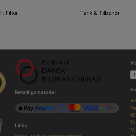
ft Filter
Tank & Tilbehør
Vi
Ko
Betalingsmetoder
Re
Kø
83
Te
Links
Ma