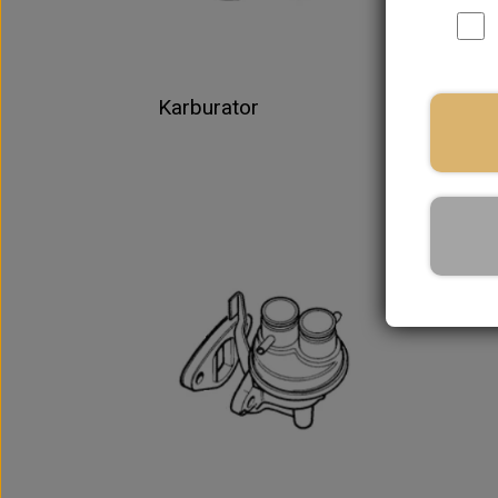
Karburator
In