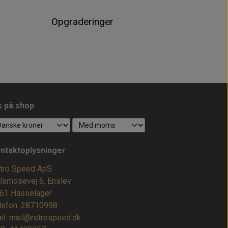
Opgraderinger
s på shop
ntaktoplysninger
tro Speed ApS
lsmosevej 6, Enslev
61 Hasselager
lefon: 28710998
il: mail@retrospeed.dk