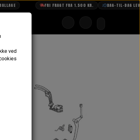
LLAGE
FRI FRAGT FRA 1.500 KR.
DAG-TIL-DAG LEVE
n
ykke ved
 cookies