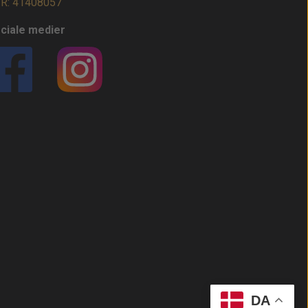
R: 41408057
ciale medier
DA