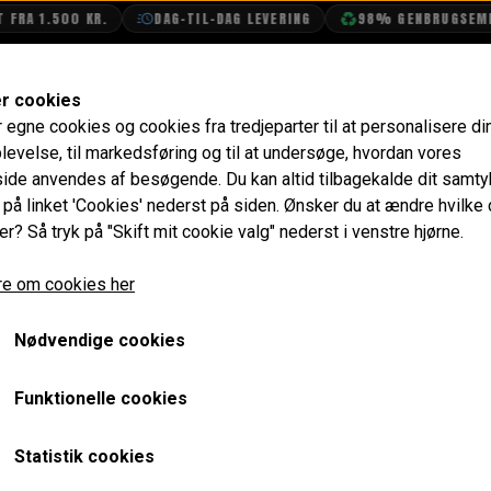
FRA 1.500 KR.
DAG-TIL-DAG LEVERING
98% GENBRUGSEMBA
SHOP
OLIETECH
VANDPOLERING
er cookies
r egne cookies og cookies fra tredjeparter til at personalisere di
stofsystem
levelse, til markedsføring og til at undersøge, hvordan vores
de anvendes af besøgende. Du kan altid tilbagekalde dit samt
Brændstofsystem
e på linket 'Cookies' nederst på siden.
Ønsker du at ændre hvilke
er? Så tryk på "Skift mit cookie valg" nederst i venstre hjørne.
e om cookies her
Nødvendige cookies
Funktionelle cookies
Statistik cookies