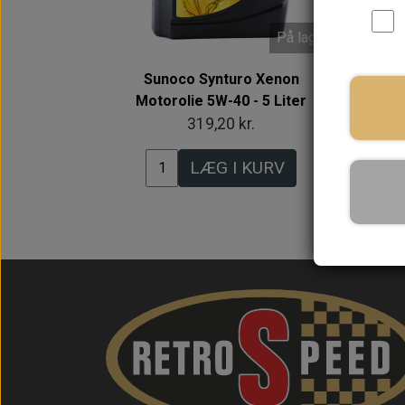
På lager
Sunoco Synturo Xenon
Motorolie 5W-40 - 5 Liter
M
319,20 kr.
LÆG I KURV