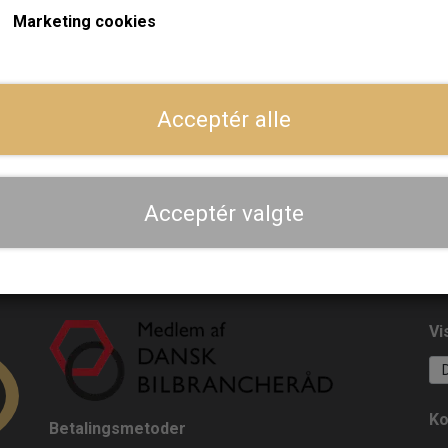
Marketing cookies
På lager
Sunoco Synturo GOLD
otorolie 5W-40 - 5 Liter
Acceptér alle
279,20 kr.
LÆG I KURV
Acceptér valgte
Vi
Ko
Betalingsmetoder