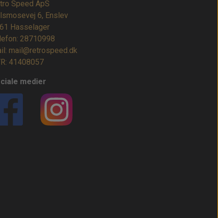
tro Speed ApS
lsmosevej 6, Enslev
61 Hasselager
lefon: 28710998
il: mail@retrospeed.dk
R: 41408057
ciale medier