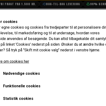
I FRAGT FRA 1.500 KR.
DAG-TIL-DAG LEVERING
98% GENBR
SHOP
OLIETECH
VANDPOLERING
er cookies
r egne cookies og cookies fra tredjeparter til at personalisere di
levelse, til markedsføring og til at undersøge, hvordan vores
de anvendes af besøgende. Du kan altid tilbagekalde dit samt
e på linket 'Cookies' nederst på siden.
Ønsker du at ændre hvilke
er? Så tryk på "Skift mit cookie valg" nederst i venstre hjørne.
e om cookies her
Nødvendige cookies
Funktionelle cookies
Statistik cookies