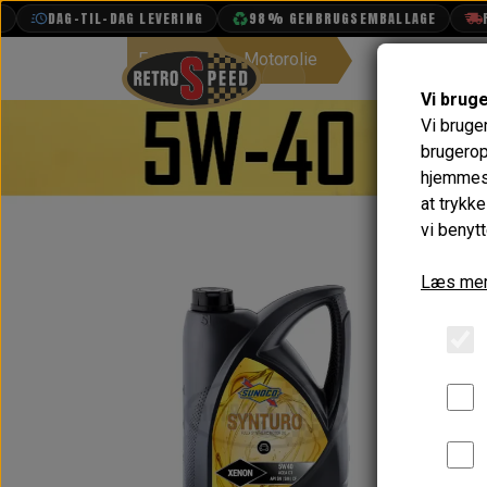
DAG-TIL-DAG LEVERING
98% GENBRUGSEMBALLAGE
FR
Forside
Motorolie
Vi brug
Vi bruge
BOOK TID
brugerop
hjemmesi
PROJEKTER
at trykk
TEKNISK DATA
vi benytt
OM OS
Læs mer
OLIETECH
VANDPOLERING